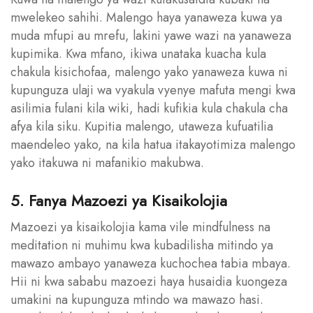
mwelekeo sahihi. Malengo haya yanaweza kuwa ya
muda mfupi au mrefu, lakini yawe wazi na yanaweza
kupimika. Kwa mfano, ikiwa unataka kuacha kula
chakula kisichofaa, malengo yako yanaweza kuwa ni
kupunguza ulaji wa vyakula vyenye mafuta mengi kwa
asilimia fulani kila wiki, hadi kufikia kula chakula cha
afya kila siku. Kupitia malengo, utaweza kufuatilia
maendeleo yako, na kila hatua itakayotimiza malengo
yako itakuwa ni mafanikio makubwa.
5. Fanya Mazoezi ya Kisaikolojia
Mazoezi ya kisaikolojia kama vile mindfulness na
meditation ni muhimu kwa kubadilisha mitindo ya
mawazo ambayo yanaweza kuchochea tabia mbaya.
Hii ni kwa sababu mazoezi haya husaidia kuongeza
umakini na kupunguza mtindo wa mawazo hasi.