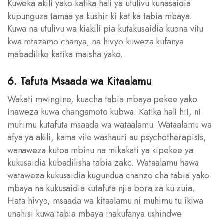
Kuweka akili yako katika hali ya utulivu kunasaidia
kupunguza tamaa ya kushiriki katika tabia mbaya.
Kuwa na utulivu wa kiakili pia kutakusaidia kuona vitu
kwa mtazamo chanya, na hivyo kuweza kufanya
mabadiliko katika maisha yako.
6. Tafuta Msaada wa Kitaalamu
Wakati mwingine, kuacha tabia mbaya pekee yako
inaweza kuwa changamoto kubwa. Katika hali hii, ni
muhimu kutafuta msaada wa wataalamu. Wataalamu wa
afya ya akili, kama vile washauri au psychotherapists,
wanaweza kutoa mbinu na mikakati ya kipekee ya
kukusaidia kubadilisha tabia zako. Wataalamu hawa
wataweza kukusaidia kugundua chanzo cha tabia yako
mbaya na kukusaidia kutafuta njia bora za kuizuia.
Hata hivyo, msaada wa kitaalamu ni muhimu tu ikiwa
unahisi kuwa tabia mbaya inakufanya ushindwe