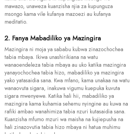
mawazo, unaweza kuanzisha njia za kupunguza
msongo kama vile kufanya mazoezi au kufanya
meditatio.
2. Fanya Mabadiliko ya Mazingira
Mazingira ni moja ya sababu kubwa zinazochochea
tabia mbaya. Ikiwa unashirikiana na watu
wanaoendeleza tabia mbaya au uko katika mazingira
yanayochochea tabia hizo, mabadiliko ya mazingira
yako yatasaidia sana. Kwa mfano, kama unakaa na watu
wanaovuta sigara, inakuwa vigumu kuepuka kuvuta
sigara mwenyewe. Katika hali hii, mabadiliko ya
mazingira kama kuhamia sehemu nyingine au kuwa na
rafiki ambao wanahimiza tabia nzuri kutasaidia sana.
Kuanzisha mfumo mzuri wa maisha na kujiepusha na
hali zinazovutia tabia hizo mbaya ni hatua muhimu