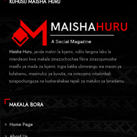
KUHUSU MAISHA HURU
Maisha Huru
, jarida mahiri la kijamii, ndilo lengwa lako la
mtandaoni kwa makala zinazochochea fikira zinazojumuisha
maelfu ya mada za kijamii. Ingia katika ulimwengu wa maoni ya
kufahamu, masimulizi ya kuvutia, na mitazamo mbalimbali
tunapochunguza na kusherehekea tapeli za matukio ya binadamu.
MAKALA BORA
Home Page
About Us