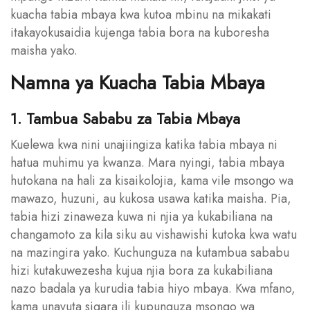
kuacha tabia mbaya kwa kutoa mbinu na mikakati
itakayokusaidia kujenga tabia bora na kuboresha
maisha yako.
Namna ya Kuacha Tabia Mbaya
1. Tambua Sababu za Tabia Mbaya
Kuelewa kwa nini unajiingiza katika tabia mbaya ni
hatua muhimu ya kwanza. Mara nyingi, tabia mbaya
hutokana na hali za kisaikolojia, kama vile msongo wa
mawazo, huzuni, au kukosa usawa katika maisha. Pia,
tabia hizi zinaweza kuwa ni njia ya kukabiliana na
changamoto za kila siku au vishawishi kutoka kwa watu
na mazingira yako. Kuchunguza na kutambua sababu
hizi kutakuwezesha kujua njia bora za kukabiliana
nazo badala ya kurudia tabia hiyo mbaya. Kwa mfano,
kama unavuta sigara ili kupunguza msongo wa