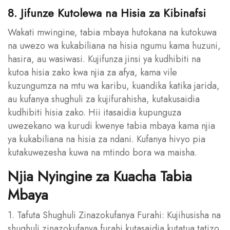
8. Jifunze Kutolewa na Hisia za Kibinafsi
Wakati mwingine, tabia mbaya hutokana na kutokuwa
na uwezo wa kukabiliana na hisia ngumu kama huzuni,
hasira, au wasiwasi. Kujifunza jinsi ya kudhibiti na
kutoa hisia zako kwa njia za afya, kama vile
kuzungumza na mtu wa karibu, kuandika katika jarida,
au kufanya shughuli za kujifurahisha, kutakusaidia
kudhibiti hisia zako. Hii itasaidia kupunguza
uwezekano wa kurudi kwenye tabia mbaya kama njia
ya kukabiliana na hisia za ndani. Kufanya hivyo pia
kutakuwezesha kuwa na mtindo bora wa maisha.
Njia Nyingine za Kuacha Tabia
Mbaya
1. Tafuta Shughuli Zinazokufanya Furahi: Kujihusisha na
shughuli zinazokufanya furahi kutasaidia kutatua tatizo