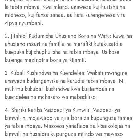
la tabia mbaya. Kwa mfano, unaweza kujihusisha na
michezo, kujifunza sanaa, au hata kutengeneza vitu
vipya nyumbani.
2. Jitahidi Kudumisha Uhusiano Bora na Watu: Kuwa na
uhusiano mzuri na familia na marafiki kutakusaidia
kuepuka kujishughulisha na tabia mbaya. Usikose
kujenga mazingira bora ya kijamii.
3. Kubali Kushindwa na Kuendelea: Wakati mwingine
unaweza kudanganyika na kurudia tabia mbaya. Ni
muhimu kukubali kushindwa kwa kujitambua na
kuendelea na mchakato wa mabadiliko.
4. Shiriki Katika Mazoezi ya Kimwili: Mazoezi ya
kimwili ni mojawapo ya njia bora za kupunguza tamaa
ya tabia mbaya. Mazoezi yanafaida za kisaikolojia na
kimwili na husaidia kupunguza mtindo wa mawazo