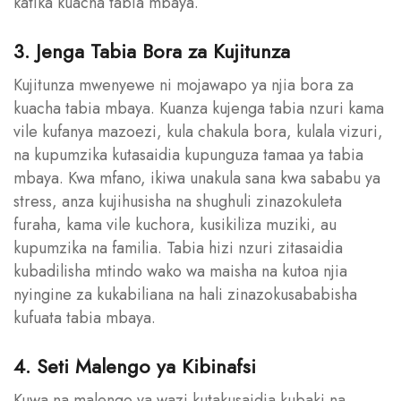
katika kuacha tabia mbaya.
3. Jenga Tabia Bora za Kujitunza
Kujitunza mwenyewe ni mojawapo ya njia bora za
kuacha tabia mbaya. Kuanza kujenga tabia nzuri kama
vile kufanya mazoezi, kula chakula bora, kulala vizuri,
na kupumzika kutasaidia kupunguza tamaa ya tabia
mbaya. Kwa mfano, ikiwa unakula sana kwa sababu ya
stress, anza kujihusisha na shughuli zinazokuleta
furaha, kama vile kuchora, kusikiliza muziki, au
kupumzika na familia. Tabia hizi nzuri zitasaidia
kubadilisha mtindo wako wa maisha na kutoa njia
nyingine za kukabiliana na hali zinazokusababisha
kufuata tabia mbaya.
4. Seti Malengo ya Kibinafsi
Kuwa na malengo ya wazi kutakusaidia kubaki na