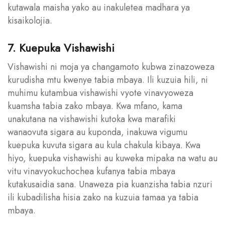
kutawala maisha yako au inakuletea madhara ya
kisaikolojia.
7. Kuepuka Vishawishi
Vishawishi ni moja ya changamoto kubwa zinazoweza
kurudisha mtu kwenye tabia mbaya. Ili kuzuia hili, ni
muhimu kutambua vishawishi vyote vinavyoweza
kuamsha tabia zako mbaya. Kwa mfano, kama
unakutana na vishawishi kutoka kwa marafiki
wanaovuta sigara au kuponda, inakuwa vigumu
kuepuka kuvuta sigara au kula chakula kibaya. Kwa
hiyo, kuepuka vishawishi au kuweka mipaka na watu au
vitu vinavyokuchochea kufanya tabia mbaya
kutakusaidia sana. Unaweza pia kuanzisha tabia nzuri
ili kubadilisha hisia zako na kuzuia tamaa ya tabia
mbaya.