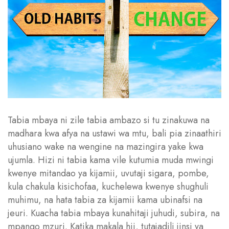
Tabia mbaya ni zile tabia ambazo si tu zinakuwa na
madhara kwa afya na ustawi wa mtu, bali pia zinaathiri
uhusiano wake na wengine na mazingira yake kwa
ujumla. Hizi ni tabia kama vile kutumia muda mwingi
kwenye mitandao ya kijamii, uvutaji sigara, pombe,
kula chakula kisichofaa, kuchelewa kwenye shughuli
muhimu, na hata tabia za kijamii kama ubinafsi na
jeuri. Kuacha tabia mbaya kunahitaji juhudi, subira, na
mpango mzuri. Katika makala hii, tutajadili jinsi ya