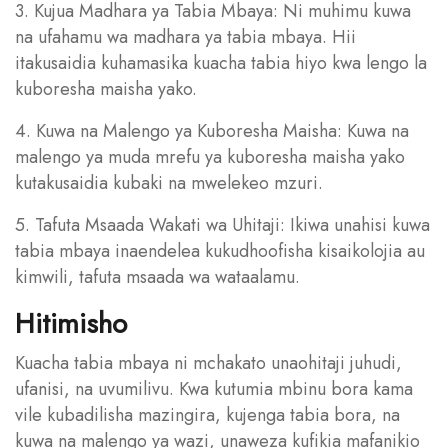
3. Kujua Madhara ya Tabia Mbaya: Ni muhimu kuwa
na ufahamu wa madhara ya tabia mbaya. Hii
itakusaidia kuhamasika kuacha tabia hiyo kwa lengo la
kuboresha maisha yako.
4. Kuwa na Malengo ya Kuboresha Maisha: Kuwa na
malengo ya muda mrefu ya kuboresha maisha yako
kutakusaidia kubaki na mwelekeo mzuri.
5. Tafuta Msaada Wakati wa Uhitaji: Ikiwa unahisi kuwa
tabia mbaya inaendelea kukudhoofisha kisaikolojia au
kimwili, tafuta msaada wa wataalamu.
Hitimisho
Kuacha tabia mbaya ni mchakato unaohitaji juhudi,
ufanisi, na uvumilivu. Kwa kutumia mbinu bora kama
vile kubadilisha mazingira, kujenga tabia bora, na
kuwa na malengo ya wazi, unaweza kufikia mafanikio