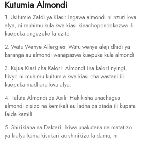
Kutumia Almondi
1. Usitumie Zaidi ya Kiasi: Ingawa almondi ni nzuri kwa
afya, ni muhimu kula kwa kiasi kinachopendekezwa ili
kuepuka ongezeko la uzito.
2. Watu Wenye Allergies: Watu wenye aleji dhidi ya
karanga au almondi wanapaswa kuepuka kula almondi.
3. Kujua Kiasi cha Kalori: Almondi ina kalori nyingi,
hivyo ni muhimu kuitumia kwa kiasi cha wastani ili
kuepuka madhara kwa afya.
4. Tafuta Almondi za Asili: Hakikisha unachagua
almondi zisizo na kemikali au ladha za ziada ili kupata
faida kamili.
5. Shirikiana na Daktari: Ikiwa unakutana na matatizo
ya kiafya kama kisukari au shinikizo la damu, ni