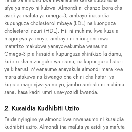
Faida za almond kwa mwanaume katika kuboresha
afya ya moyo ni kubwa. Almondi ni chanzo bora cha
asidi ya mafuta ya omega-3, ambayo inasaidia
kupunguza cholesterol mbaya (LDL) na kuongeza
cholesterol nzuri (HDL). Hii ni muhimu kwa kuzuia
magonjwa ya moyo, ambayo ni miongoni mwa
matatizo makubwa yanayowakumba wanaume.
Omega-3 pia husaidia kupunguza shinikizo la damu,
kuboresha mzunguko wa damu, na kupunguza hatari
ya kiharusi. Mwanaume anayekula almondi mara kwa
mara atakuwa na kiwango cha chini cha hatari ya
kupata magonjwa ya moyo, jambo ambalo ni muhimu
sana, hasa kadri umri unavyozidi kwenda.
2. Kusaidia Kudhibiti Uzito
Faida nyingine ya almond kwa mwanaume ni kusaidia
kudhibiti uzito. Almondi ina mafuta ya asidi ya mafuta