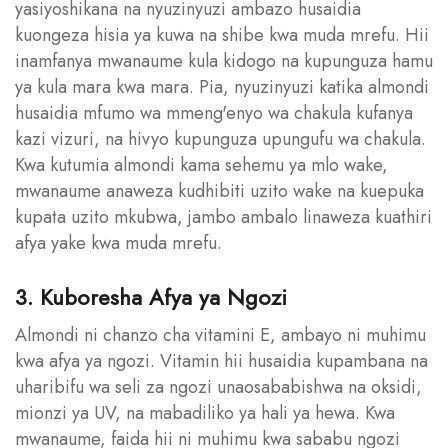
yasiyoshikana na nyuzinyuzi ambazo husaidia
kuongeza hisia ya kuwa na shibe kwa muda mrefu. Hii
inamfanya mwanaume kula kidogo na kupunguza hamu
ya kula mara kwa mara. Pia, nyuzinyuzi katika almondi
husaidia mfumo wa mmeng'enyo wa chakula kufanya
kazi vizuri, na hivyo kupunguza upungufu wa chakula.
Kwa kutumia almondi kama sehemu ya mlo wake,
mwanaume anaweza kudhibiti uzito wake na kuepuka
kupata uzito mkubwa, jambo ambalo linaweza kuathiri
afya yake kwa muda mrefu.
3. Kuboresha Afya ya Ngozi
Almondi ni chanzo cha vitamini E, ambayo ni muhimu
kwa afya ya ngozi. Vitamin hii husaidia kupambana na
uharibifu wa seli za ngozi unaosababishwa na oksidi,
mionzi ya UV, na mabadiliko ya hali ya hewa. Kwa
mwanaume, faida hii ni muhimu kwa sababu ngozi