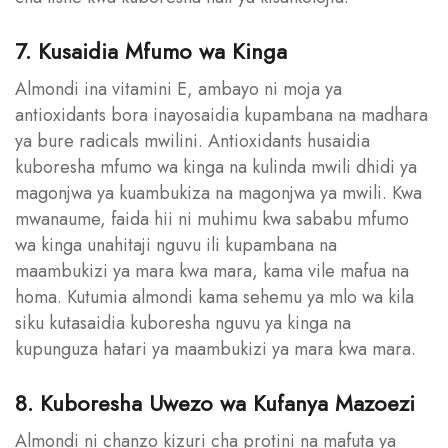
7. Kusaidia Mfumo wa Kinga
Almondi ina vitamini E, ambayo ni moja ya
antioxidants bora inayosaidia kupambana na madhara
ya bure radicals mwilini. Antioxidants husaidia
kuboresha mfumo wa kinga na kulinda mwili dhidi ya
magonjwa ya kuambukiza na magonjwa ya mwili. Kwa
mwanaume, faida hii ni muhimu kwa sababu mfumo
wa kinga unahitaji nguvu ili kupambana na
maambukizi ya mara kwa mara, kama vile mafua na
homa. Kutumia almondi kama sehemu ya mlo wa kila
siku kutasaidia kuboresha nguvu ya kinga na
kupunguza hatari ya maambukizi ya mara kwa mara.
8. Kuboresha Uwezo wa Kufanya Mazoezi
Almondi ni chanzo kizuri cha protini na mafuta ya