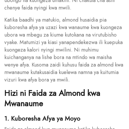
ubongo na kuongeza umakini. Ni chakula cha asili
chenye faida nyingi kwa mwili.
Katika baadhi ya matukio, almond husaidia pia
kuboresha afya ya uzazi kwa wanaume kwa kuongeza
ubora wa mbegu za kiume kutokana na virutubisho
vyake. Matumizi ya kiasi yanapendekezwa ili kuepuka
kuongeza kalori nyingi mwilini. Ni muhimu
kuichanganya na lishe bora na mtindo wa maisha
wenye afya. Kusoma zaidi kuhusu faida za almond kwa
mwanaume kutakusaidia kuelewa namna ya kuitumia
vizuri kwa afya bora ya mwili.
Hizi ni Faida za Almond kwa
Mwanaume
1. Kuboresha Afya ya Moyo