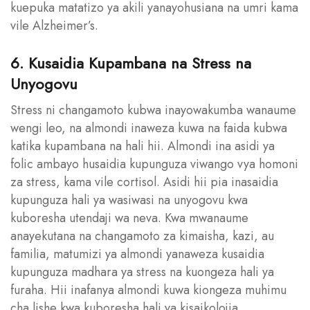
kuepuka matatizo ya akili yanayohusiana na umri kama
vile Alzheimer’s.
6. Kusaidia Kupambana na Stress na
Unyogovu
Stress ni changamoto kubwa inayowakumba wanaume
wengi leo, na almondi inaweza kuwa na faida kubwa
katika kupambana na hali hii. Almondi ina asidi ya
folic ambayo husaidia kupunguza viwango vya homoni
za stress, kama vile cortisol. Asidi hii pia inasaidia
kupunguza hali ya wasiwasi na unyogovu kwa
kuboresha utendaji wa neva. Kwa mwanaume
anayekutana na changamoto za kimaisha, kazi, au
familia, matumizi ya almondi yanaweza kusaidia
kupunguza madhara ya stress na kuongeza hali ya
furaha. Hii inafanya almondi kuwa kiongeza muhimu
cha lishe kwa kuboresha hali ya kisaikolojia.