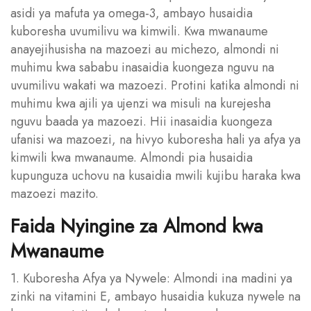
asidi ya mafuta ya omega-3, ambayo husaidia
kuboresha uvumilivu wa kimwili. Kwa mwanaume
anayejihusisha na mazoezi au michezo, almondi ni
muhimu kwa sababu inasaidia kuongeza nguvu na
uvumilivu wakati wa mazoezi. Protini katika almondi ni
muhimu kwa ajili ya ujenzi wa misuli na kurejesha
nguvu baada ya mazoezi. Hii inasaidia kuongeza
ufanisi wa mazoezi, na hivyo kuboresha hali ya afya ya
kimwili kwa mwanaume. Almondi pia husaidia
kupunguza uchovu na kusaidia mwili kujibu haraka kwa
mazoezi mazito.
Faida Nyingine za Almond kwa
Mwanaume
1. Kuboresha Afya ya Nywele: Almondi ina madini ya
zinki na vitamini E, ambayo husaidia kukuza nywele na