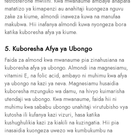
testosterone mwilini. Kwa mwanaume ambaye anapata
matatizo ya kimapenzi au anahitaji kuongeza nguvu
zake za kiume, almondi inaweza kuwa na manufaa
makubwa. Hii inafanya almondi kuwa nyongeza bora
katika kuboresha afya ya kiume.
5. Kuboresha Afya ya Ubongo
Faida za almond kwa mwanaume pia zinahusiana na
kuboresha afya ya ubongo. Almondi ina magnesiamu,
vitamini E, na folic acid, ambayo ni muhimu kwa afya
ya ubongo na kazi ya neva. Magnesiamu husaidia
kuboresha mzunguko wa damu, na hivyo kuimarisha
utendaji wa ubongo. Kwa mwanaume, faida hii ni
muhimu kwa sababu ubongo unahitaji virutubisho vya
kutosha ili kufanya kazi vizuri, hasa katika
kushughulikia kazi za kiakili na kuzingatia. Hii pia
inasaidia kuongeza uwezo wa kumbukumbu na