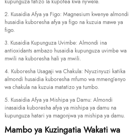
kupunguza tatizo la kupotea kwa nywele.
2. Kusaidia Afya ya Figo: Magnesium kwenye almondi
husaidia kuboresha afya ya figo na kuzuia mawe ya
figo.
3. Kusaidia Kupunguza Uvimbe: Almondi ina
antioxidants ambazo husaidia kupunguza uvimbe wa
mwili na kuboresha hali ya mwili.
4. Kuboresha Usagaji wa Chakula: Nyuzinyuzi katika
almondi husaidia kuboresha mfumo wa mmeng’enyo
wa chakula na kuzuia matatizo ya tumbo.
5. Kusaidia Afya ya Mishipa ya Damu: Almondi
inasaidia kuboresha afya ya mishipa ya damu na
kupunguza hatari ya magonjwa ya mishipa ya damu.
Mambo ya Kuzingatia Wakati wa