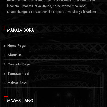
maelfu ya mada za kijamii. Ingia katika ulimwengu wa maoni ya
kufahamu, masimulizi ya kuvutia, na mitazamo mbalimbali
tunapochunguza na kusherehekea tapeli za matukio ya binadamu.
MAKALA BORA
Home Page
About Us
Contacts Page
Tangaza Nasi
Makala Zaidi
MAWASILIANO