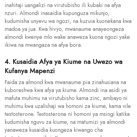
inahitaji uangalizi na virutubisho ili kubaki na afya
nzuri. Almondi inasaidia kupunguza mikunjo,
kudumisha unyevu wa ngozi, na kuzuia kuonekana kwa
madoa ya jua. Kwa hivyo, mwanaume anayeongeza
almondi kwenye mlo wake anaweza kuona ngozi yake
ikiwa na mwangaza na afya bora.
4. Kusaidia Afya ya Kiume na Uwezo wa
Kufanya Mapenzi
Faida za almond kwa mwanaume pia zinahusiana na
kuboreshwa kwa afya ya kiume. Almondi ina asidi ya
mafuta muhimu na virutubisho kama zinc, ambayo ni
muhimu kwa uzalishaji wa homoni za kiume, kama vile
testosterone. Testosterone ni homoni ya msingi katika
kudumisha nguvu za kiume, na matumizi ya almondi
yanaweza kusaidia kuongeza kiwango cha