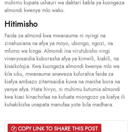
muhimu kupata ushauri wa daktari kabla ya kuongeza
almondi kwenye mlo wako.
Hitimisho
Faida za almond kwa mwanaume ni nyingi na
zinahusiana na afya ya moyo, ubongo, ngozi, na
mfumo wa kinga. Almondi ina virutubisho vingi
vinavyosaidia kuboresha afya ya kimwili, kiakili, na
kisaikolojia. Kwa kuongeza almondi kwenye mlo wa
kila siku, mwanaume anaweza kufurahia faida za
kiafya ambazo zitamsaidia kuwa na maisha bora na
yenye afya. Hata hivyo, ni muhimu kutumia almondi
kwa kiasi kinachofaa na kufuata miongozo ya kiafya ili
kuhakikisha unapata manufaa yote bila madhara.
COPY LINK TO SHARE THIS POST