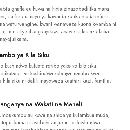
abia ghafla au kuwa na hisia zinazobadilika mara
i, au furaha isiyo ya kawaida katika muda mfupi.
ke na watu wengine, kwani wanaweza kuona kwamba ni
, mtu aliyechanganyikiwa anaweza kuanza kulia
nayojulikana.
Mambo ya Kila Siku
kushindwa kufuata ratiba yake ya kila siku.
mikutano, au kushindwa kufanya mambo kwa
la siku ni dalili inayoweza kuathiri kazi, familia,
anganya na Wakati na Mahali
kumbukumbu au kuwa na shida ya kutambua muda,
ojua kama ni asubuhi au jioni, au kushindwa