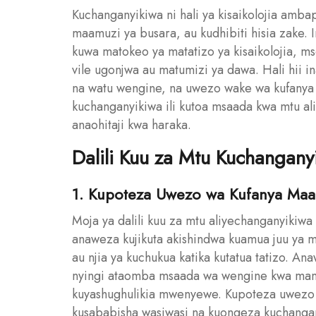
Kuchanganyikiwa ni hali ya kisaikolojia amba
maamuzi ya busara, au kudhibiti hisia zake.
kuwa matokeo ya matatizo ya kisaikolojia, 
vile ugonjwa au matumizi ya dawa. Hali hii 
na watu wengine, na uwezo wake wa kufanya k
kuchanganyikiwa ili kutoa msaada kwa mtu al
anaohitaji kwa haraka.
Dalili Kuu za Mtu Kuchangany
1. Kupoteza Uwezo wa Kufanya Ma
Moja ya dalili kuu za mtu aliyechanganyikiw
anaweza kujikuta akishindwa kuamua juu ya
au njia ya kuchukua katika kutatua tatizo. An
nyingi ataomba msaada wa wengine kwa ma
kuyashughulikia mwenyewe. Kupoteza uwezo 
kusababisha wasiwasi na kuongeza kuchangan