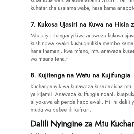
kutambua watu anaowafahamu vizuri. Hali h
kuhatarisha usalama wake, hasa kama anapot
7. Kukosa Ujasiri na Kuwa na Hisia 
Mtu aliyechanganyikiwa anaweza kukosa ujasir
kushindwa kwake kushughulikia mambo kama k
hana thamani. Kwa mfano, mtu anaweza kuse
wa maana tena."
8. Kujitenga na Watu na Kujifungia
Kuchanganyikiwa kunaweza kusababisha mtu 
ya kijamii. Anaweza kujifungia ndani, kuep
aliyokuwa akipenda hapo awali. Hii ni dalili
muda wa pekee ili kufikiri.
Dalili Nyingine za Mtu Kucha