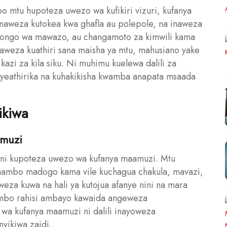
po mtu hupoteza uwezo wa kufikiri vizuri, kufanya
 Inaweza kutokea kwa ghafla au polepole, na inaweza
msongo wa mawazo, au changamoto za kimwili kama
inaweza kuathiri sana maisha ya mtu, mahusiano yake
azi za kila siku. Ni muhimu kuelewa dalili za
iyeathirika na kuhakikisha kwamba anapata msaada
ikiwa
amuzi
a ni kupoteza uwezo wa kufanya maamuzi. Mtu
 mambo madogo kama vile kuchagua chakula, mavazi,
aweza kuwa na hali ya kutojua afanye nini na mara
mbo rahisi ambayo kawaida angeweza
wa kufanya maamuzi ni dalili inayoweza
yikiwa zaidi.