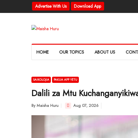
Advertise With Us
Download App
HOME
OUR TOPICS
ABOUT US
CONT
SAIKOLOJIA
PAKUA APP YETU
Dalili za Mtu Kuchanganyikiw
By
Maisha Huru
Aug 07, 2026