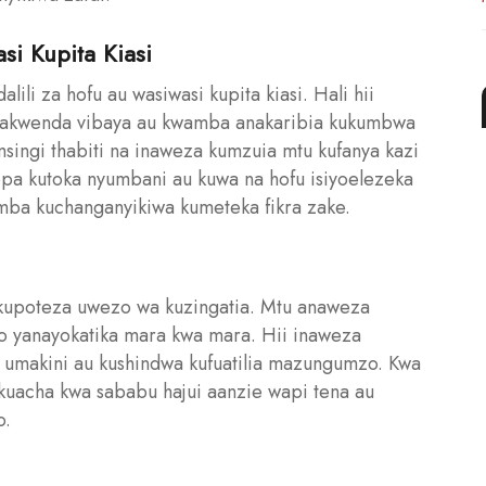
si Kupita Kiasi
li za hofu au wasiwasi kupita kiasi. Hali hii
kinakwenda vibaya au kwamba anakaribia kukumbwa
msingi thabiti na inaweza kumzuia mtu kufanya kazi
pa kutoka nyumbani au kuwa na hofu isiyoelezeka
amba kuchanganyikiwa kumeteka fikra zake.
i kupoteza uwezo wa kuzingatia. Mtu anaweza
o yanayokatika mara kwa mara. Hii inaweza
i umakini au kushindwa kufuatilia mazungumzo. Kwa
 kuacha kwa sababu hajui aanzie wapi tena au
o.