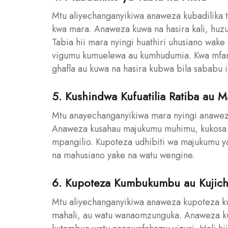
Mtu aliyechanganyikiwa anaweza kubadilika t
kwa mara. Anaweza kuwa na hasira kali, huzun
Tabia hii mara nyingi huathiri uhusiano wa
vigumu kumuelewa au kumhudumia. Kwa mfano
ghafla au kuwa na hasira kubwa bila sababu i
5. Kushindwa Kufuatilia Ratiba au 
Mtu anayechanganyikiwa mara nyingi anaweza 
Anaweza kusahau majukumu muhimu, kukosa 
mpangilio. Kupoteza udhibiti wa majukumu ya ki
na mahusiano yake na watu wengine.
6. Kupoteza Kumbukumbu au Kujich
Mtu aliyechanganyikiwa anaweza kupoteza 
mahali, au watu wanaomzunguka. Anaweza kut