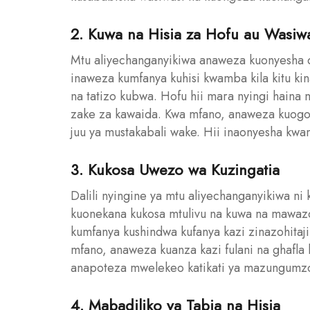
2. Kuwa na Hisia za Hofu au Wasiwa
Mtu aliyechanganyikiwa anaweza kuonyesha dali
inaweza kumfanya kuhisi kwamba kila kitu 
na tatizo kubwa. Hofu hii mara nyingi haina 
zake za kawaida. Kwa mfano, anaweza kuogo
juu ya mustakabali wake. Hii inaonyesha kw
3. Kukosa Uwezo wa Kuzingatia
Dalili nyingine ya mtu aliyechanganyikiwa n
kuonekana kukosa mtulivu na kuwa na mawaz
kumfanya kushindwa kufanya kazi zinazohitaj
mfano, anaweza kuanza kazi fulani na ghafla
anapoteza mwelekeo katikati ya mazungumz
4. Mabadiliko ya Tabia na Hisia