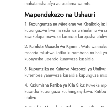
inahatarisha afya au usalama wa mtu.
Mapendekezo na Ushauri
1. Kuzungumza na Mtaalamu wa Kisaikolojia:
kupunguzwa kwa msaada wa wataalamu wa sai
kisaikolojia inaweza kusaidia kurejesha utu
2. Kutafuta Msaada wa Kijamii:
Watu wanaokuz
msaada mkubwa katika kupambana na hali ya
kuonyesha upendo kunaweza kusaidia.
3. Kupumzika na Kufanya Mazoezi ya Utulivu:
kutembea yanaweza kusaidia kupunguza msong
4. Kudumisha Ratiba ya Kila Siku:
Kuweka mpan
kusaidia kupunguza kuchanganyikiwa. Ratib
utulivu.