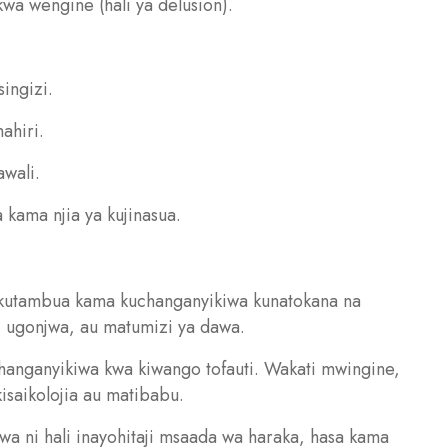
kwa wengine (hali ya delusion).
ingizi.
ahiri.
wali.
kama njia ya kujinasua.
kutambua kama kuchanganyikiwa kunatokana na
, ugonjwa, au matumizi ya dawa.
hanganyikiwa kwa kiwango tofauti. Wakati mwingine,
isaikolojia au matibabu.
a ni hali inayohitaji msaada wa haraka, hasa kama