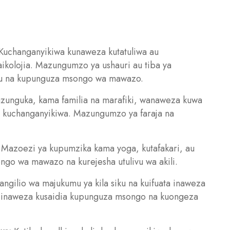
Kuchanganyikiwa kunaweza kutatuliwa au
kolojia. Mazungumzo ya ushauri au tiba ya
livu na kupunguza msongo wa mawazo.
unguka, kama familia na marafiki, wanaweza kuwa
 kuchanganyikiwa. Mazungumzo ya faraja na
Mazoezi ya kupumzika kama yoga, kutafakari, au
o wa mawazo na kurejesha utulivu wa akili.
gilio wa majukumu ya kila siku na kuifuata inaweza
a inaweza kusaidia kupunguza msongo na kuongeza