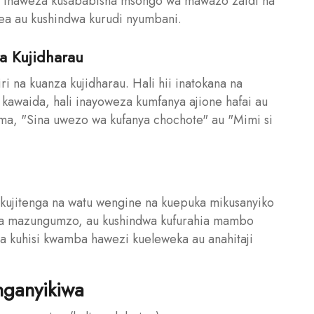
ii inaweza kusababisha msongo wa mawazo zaidi na
ea au kushindwa kurudi nyumbani.
za Kujidharau
i na kuanza kujidharau. Hali hii inatokana na
awaida, hali inayoweza kumfanya ajione hafai au
ma, "Sina uwezo wa kufanya chochote" au "Mimi si
kujitenga na watu wengine na kuepuka mikusanyiko
uka mazungumzo, au kushindwa kufurahia mambo
 ya kuhisi kwamba hawezi kueleweka au anahitaji
nganyikiwa