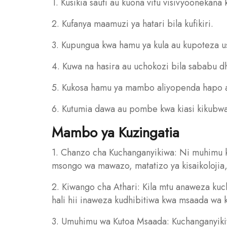
1. Kusikia sauti au kuona vitu visivyoonekana 
2. Kufanya maamuzi ya hatari bila kufikiri.
3. Kupungua kwa hamu ya kula au kupoteza us
4. Kuwa na hasira au uchokozi bila sababu dh
5. Kukosa hamu ya mambo aliyopenda hapo a
6. Kutumia dawa au pombe kwa kiasi kikubwa 
Mambo ya Kuzingatia
1. Chanzo cha Kuchanganyikiwa: Ni muhimu 
msongo wa mawazo, matatizo ya kisaikolojia
2. Kiwango cha Athari: Kila mtu anaweza kuc
hali hii inaweza kudhibitiwa kwa msaada wa k
3. Umuhimu wa Kutoa Msaada: Kuchanganyikiw