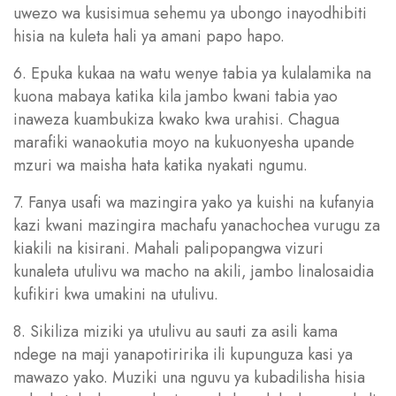
uwezo wa kusisimua sehemu ya ubongo inayodhibiti
hisia na kuleta hali ya amani papo hapo.
6. Epuka kukaa na watu wenye tabia ya kulalamika na
kuona mabaya katika kila jambo kwani tabia yao
inaweza kuambukiza kwako kwa urahisi. Chagua
marafiki wanaokutia moyo na kukuonyesha upande
mzuri wa maisha hata katika nyakati ngumu.
7. Fanya usafi wa mazingira yako ya kuishi na kufanyia
kazi kwani mazingira machafu yanachochea vurugu za
kiakili na kisirani. Mahali palipopangwa vizuri
kunaleta utulivu wa macho na akili, jambo linalosaidia
kufikiri kwa umakini na utulivu.
8. Sikiliza miziki ya utulivu au sauti za asili kama
ndege na maji yanapotiririka ili kupunguza kasi ya
mawazo yako. Muziki una nguvu ya kubadilisha hisia