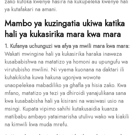
zako kutoka kwenye hasira na kukupeleka kwenye hali
ya kutafakari na amani.
Mambo ya kuzingatia ukiwa katika
hali ya kukasirika mara kwa mara
1. Kufanya uchunguzi wa afya ya mwili mara kwa mara:
Wakati mwingine hali ya kukasirika haraka inaweza
kusababishwa na matatizo ya homoni au upungufu wa
virutubisho mwilini. Ni vyema kuonana na daktari ili
kuhakikisha kuwa hakuna ugonjwa wowote
unaopelekea mabadiliko ya ghafla ya hisia zako. Kwa
mfano, matatizo ya tezi ya dhiroidi yanajulikana sana
kwa kusababisha hali ya kisirani na wasiwasi usio na
msingi. Kupata vipimo sahihi kutakusaidia kuanza
matibabu ambayo yataimarisha utulivu wako wa kiakili
na kimwili kwa muda mrefu.