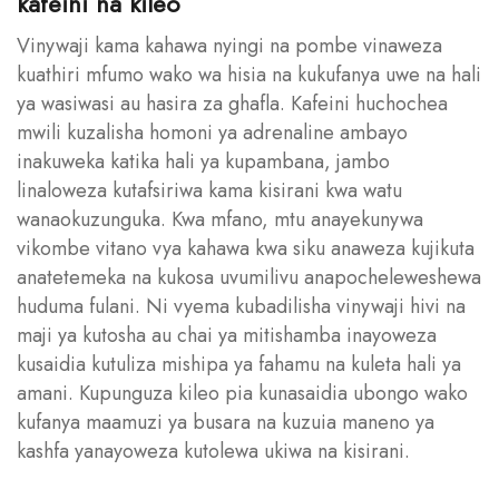
kafeini na kileo
Vinywaji kama kahawa nyingi na pombe vinaweza
kuathiri mfumo wako wa hisia na kukufanya uwe na hali
ya wasiwasi au hasira za ghafla. Kafeini huchochea
mwili kuzalisha homoni ya adrenaline ambayo
inakuweka katika hali ya kupambana, jambo
linaloweza kutafsiriwa kama kisirani kwa watu
wanaokuzunguka. Kwa mfano, mtu anayekunywa
vikombe vitano vya kahawa kwa siku anaweza kujikuta
anatetemeka na kukosa uvumilivu anapocheleweshewa
huduma fulani. Ni vyema kubadilisha vinywaji hivi na
maji ya kutosha au chai ya mitishamba inayoweza
kusaidia kutuliza mishipa ya fahamu na kuleta hali ya
amani. Kupunguza kileo pia kunasaidia ubongo wako
kufanya maamuzi ya busara na kuzuia maneno ya
kashfa yanayoweza kutolewa ukiwa na kisirani.