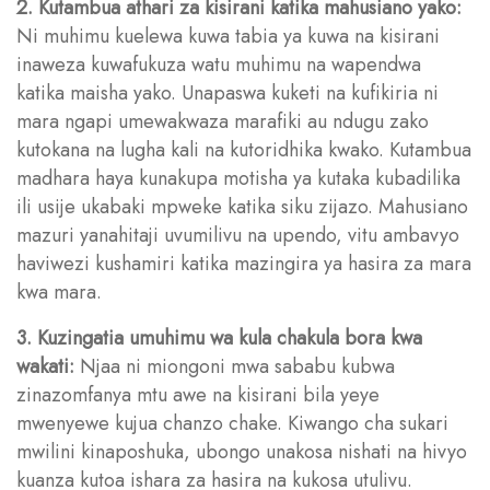
2. Kutambua athari za kisirani katika mahusiano yako:
Ni muhimu kuelewa kuwa tabia ya kuwa na kisirani
inaweza kuwafukuza watu muhimu na wapendwa
katika maisha yako. Unapaswa kuketi na kufikiria ni
mara ngapi umewakwaza marafiki au ndugu zako
kutokana na lugha kali na kutoridhika kwako. Kutambua
madhara haya kunakupa motisha ya kutaka kubadilika
ili usije ukabaki mpweke katika siku zijazo. Mahusiano
mazuri yanahitaji uvumilivu na upendo, vitu ambavyo
haviwezi kushamiri katika mazingira ya hasira za mara
kwa mara.
3. Kuzingatia umuhimu wa kula chakula bora kwa
wakati:
Njaa ni miongoni mwa sababu kubwa
zinazomfanya mtu awe na kisirani bila yeye
mwenyewe kujua chanzo chake. Kiwango cha sukari
mwilini kinaposhuka, ubongo unakosa nishati na hivyo
kuanza kutoa ishara za hasira na kukosa utulivu.