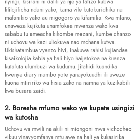
nyingi, kisirani ni dalili ya nje ya tatizo kubwa
lililojificha ndani yako, kama vile kutokuridhika na
mafanikio yako au migogoro ya kifamilia. Kwa mfano,
unaweza kujikuta unamfokea mwenza wako kwa
sababu tu ameacha kikombe mezani, kumbe chanzo
ni uchovu wa kazi uliokuwa nao mchana kutwa.
Ukishatambua vyanzo hivi, inakuwa rahisi kujiandaa
kisaikolojia kabla ya hali hiyo haijatokea na kuanza
kutafuta ufumbuzi wa kudumu. Jitahidi kuandika
kwenye diary mambo yote yanayokuudhi ili uweze
kuona mtiririko wa hisia zako na namna ya kuzikabili
kwa busara zaidi.
2. Boresha mfumo wako wa kupata usingizi
wa kutosha
Uchovu wa mwili na akili ni miongoni mwa vichocheo
vikuu vinavyomfanya mtu awe na hali ya kukasirika