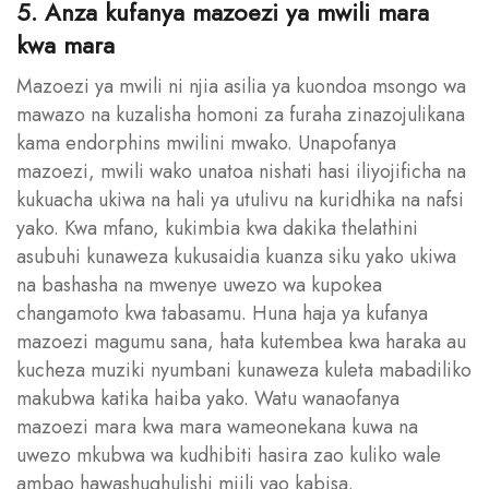
5. Anza kufanya mazoezi ya mwili mara
kwa mara
Mazoezi ya mwili ni njia asilia ya kuondoa msongo wa
mawazo na kuzalisha homoni za furaha zinazojulikana
kama endorphins mwilini mwako. Unapofanya
mazoezi, mwili wako unatoa nishati hasi iliyojificha na
kukuacha ukiwa na hali ya utulivu na kuridhika na nafsi
yako. Kwa mfano, kukimbia kwa dakika thelathini
asubuhi kunaweza kukusaidia kuanza siku yako ukiwa
na bashasha na mwenye uwezo wa kupokea
changamoto kwa tabasamu. Huna haja ya kufanya
mazoezi magumu sana, hata kutembea kwa haraka au
kucheza muziki nyumbani kunaweza kuleta mabadiliko
makubwa katika haiba yako. Watu wanaofanya
mazoezi mara kwa mara wameonekana kuwa na
uwezo mkubwa wa kudhibiti hasira zao kuliko wale
ambao hawashughulishi miili yao kabisa.