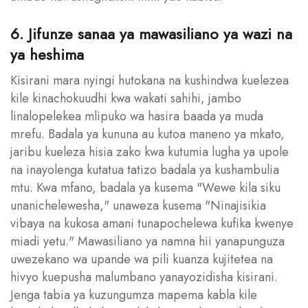
6. Jifunze sanaa ya mawasiliano ya wazi na
ya heshima
Kisirani mara nyingi hutokana na kushindwa kuelezea
kile kinachokuudhi kwa wakati sahihi, jambo
linalopelekea mlipuko wa hasira baada ya muda
mrefu. Badala ya kununa au kutoa maneno ya mkato,
jaribu kueleza hisia zako kwa kutumia lugha ya upole
na inayolenga kutatua tatizo badala ya kushambulia
mtu. Kwa mfano, badala ya kusema "Wewe kila siku
unanichelewesha," unaweza kusema "Ninajisikia
vibaya na kukosa amani tunapochelewa kufika kwenye
miadi yetu." Mawasiliano ya namna hii yanapunguza
uwezekano wa upande wa pili kuanza kujitetea na
hivyo kuepusha malumbano yanayozidisha kisirani.
Jenga tabia ya kuzungumza mapema kabla kile