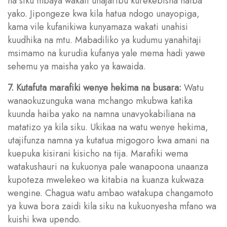
na siku mbaya wakati unajaribu kurekebisha haiba
yako. Jipongeze kwa kila hatua ndogo unayopiga,
kama vile kufanikiwa kunyamaza wakati unahisi
kuudhika na mtu. Mabadiliko ya kudumu yanahitaji
msimamo na kurudia kufanya yale mema hadi yawe
sehemu ya maisha yako ya kawaida.
7. Kutafuta marafiki wenye hekima na busara:
Watu
wanaokuzunguka wana mchango mkubwa katika
kuunda haiba yako na namna unavyokabiliana na
matatizo ya kila siku. Ukikaa na watu wenye hekima,
utajifunza namna ya kutatua migogoro kwa amani na
kuepuka kisirani kisicho na tija. Marafiki wema
watakushauri na kukuonya pale wanapoona unaanza
kupoteza mwelekeo wa kitabia na kuanza kukwaza
wengine. Chagua watu ambao watakupa changamoto
ya kuwa bora zaidi kila siku na kukuonyesha mfano wa
kuishi kwa upendo.