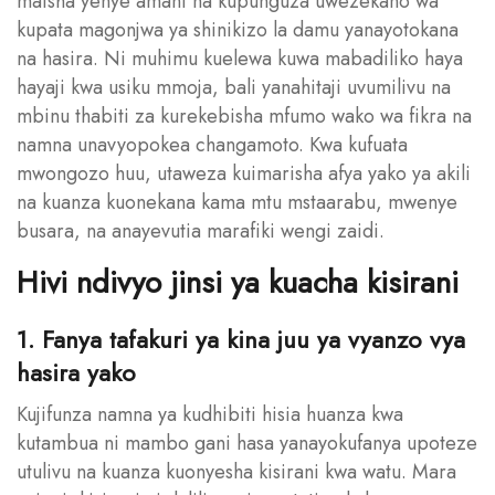
maisha yenye amani na kupunguza uwezekano wa
kupata magonjwa ya shinikizo la damu yanayotokana
na hasira. Ni muhimu kuelewa kuwa mabadiliko haya
hayaji kwa usiku mmoja, bali yanahitaji uvumilivu na
mbinu thabiti za kurekebisha mfumo wako wa fikra na
namna unavyopokea changamoto. Kwa kufuata
mwongozo huu, utaweza kuimarisha afya yako ya akili
na kuanza kuonekana kama mtu mstaarabu, mwenye
busara, na anayevutia marafiki wengi zaidi.
Hivi ndivyo jinsi ya kuacha kisirani
1. Fanya tafakuri ya kina juu ya vyanzo vya
hasira yako
Kujifunza namna ya kudhibiti hisia huanza kwa
kutambua ni mambo gani hasa yanayokufanya upoteze
utulivu na kuanza kuonyesha kisirani kwa watu. Mara