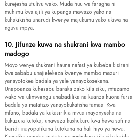
kurejesha utulivu wako. Muda huu wa faragha ni
muhimu kwa ajili ya kupanga mawazo yako na
kuhakikisha unarudi kwenye majukumu yako ukiwa na
nguvu mpya.
10. Jifunze kuwa na shukrani kwa mambo
madogo
Moyo wenye shukrani hauna nafasi ya kubeba kisirani
kwa sababu unajielekeza kwenye mambo mazuri
yanayotokea badala ya yale yanayokosekana.
Unapoanza kuhesabu baraka zako kila siku, mtazamo
wako wa ulimwengu unabadilika na kuanza kuona fursa
badala ya matatizo yanayokukatisha tamaa. Kwa
mfano, badala ya kukasirikia mvua inayonyesha na
kukuzuia kutoka, unaweza kushukuru kwa hewa safi na
baridi inayopatikana kutokana na hali hiyo ya hewa.
Kuandika mambo matatu unayoshukuru kila siku kabla