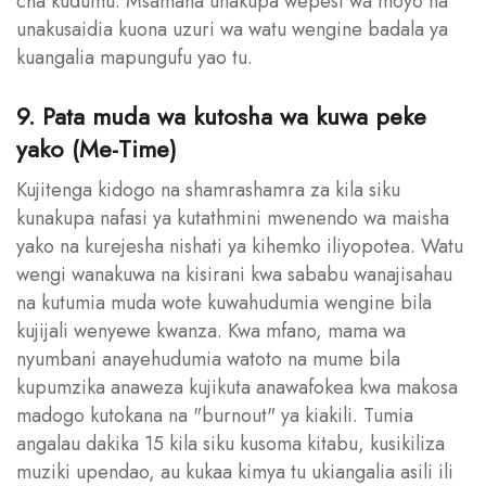
cha kudumu. Msamaha unakupa wepesi wa moyo na
unakusaidia kuona uzuri wa watu wengine badala ya
kuangalia mapungufu yao tu.
9. Pata muda wa kutosha wa kuwa peke
yako (Me-Time)
Kujitenga kidogo na shamrashamra za kila siku
kunakupa nafasi ya kutathmini mwenendo wa maisha
yako na kurejesha nishati ya kihemko iliyopotea. Watu
wengi wanakuwa na kisirani kwa sababu wanajisahau
na kutumia muda wote kuwahudumia wengine bila
kujijali wenyewe kwanza. Kwa mfano, mama wa
nyumbani anayehudumia watoto na mume bila
kupumzika anaweza kujikuta anawafokea kwa makosa
madogo kutokana na "burnout" ya kiakili. Tumia
angalau dakika 15 kila siku kusoma kitabu, kusikiliza
muziki upendao, au kukaa kimya tu ukiangalia asili ili