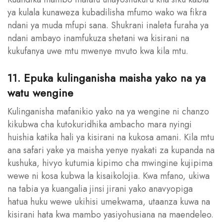
ya kulala kunaweza kubadilisha mfumo wako wa fikra
ndani ya muda mfupi sana. Shukrani inaleta furaha ya
ndani ambayo inamfukuza shetani wa kisirani na
kukufanya uwe mtu mwenye mvuto kwa kila mtu.
11. Epuka kulinganisha maisha yako na ya
watu wengine
Kulinganisha mafanikio yako na ya wengine ni chanzo
kikubwa cha kutokuridhika ambacho mara nyingi
huishia katika hali ya kisirani na kukosa amani. Kila mtu
ana safari yake ya maisha yenye nyakati za kupanda na
kushuka, hivyo kutumia kipimo cha mwingine kujipima
wewe ni kosa kubwa la kisaikolojia. Kwa mfano, ukiwa
na tabia ya kuangalia jinsi jirani yako anavyopiga
hatua huku wewe ukihisi umekwama, utaanza kuwa na
kisirani hata kwa mambo yasiyohusiana na maendeleo.