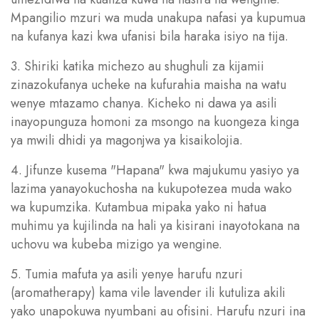
Mpangilio mzuri wa muda unakupa nafasi ya kupumua
na kufanya kazi kwa ufanisi bila haraka isiyo na tija.
3. Shiriki katika michezo au shughuli za kijamii
zinazokufanya ucheke na kufurahia maisha na watu
wenye mtazamo chanya. Kicheko ni dawa ya asili
inayopunguza homoni za msongo na kuongeza kinga
ya mwili dhidi ya magonjwa ya kisaikolojia.
4. Jifunze kusema "Hapana" kwa majukumu yasiyo ya
lazima yanayokuchosha na kukupotezea muda wako
wa kupumzika. Kutambua mipaka yako ni hatua
muhimu ya kujilinda na hali ya kisirani inayotokana na
uchovu wa kubeba mizigo ya wengine.
5. Tumia mafuta ya asili yenye harufu nzuri
(aromatherapy) kama vile lavender ili kutuliza akili
yako unapokuwa nyumbani au ofisini. Harufu nzuri ina