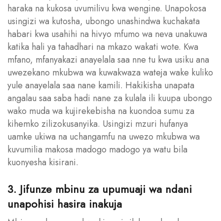
haraka na kukosa uvumilivu kwa wengine. Unapokosa
usingizi wa kutosha, ubongo unashindwa kuchakata
habari kwa usahihi na hivyo mfumo wa neva unakuwa
katika hali ya tahadhari na mkazo wakati wote. Kwa
mfano, mfanyakazi anayelala saa nne tu kwa usiku ana
uwezekano mkubwa wa kuwakwaza wateja wake kuliko
yule anayelala saa nane kamili. Hakikisha unapata
angalau saa saba hadi nane za kulala ili kuupa ubongo
wako muda wa kujirekebisha na kuondoa sumu za
kihemko zilizokusanyika. Usingizi mzuri hufanya
uamke ukiwa na uchangamfu na uwezo mkubwa wa
kuvumilia makosa madogo madogo ya watu bila
kuonyesha kisirani.
3. Jifunze mbinu za upumuaji wa ndani
unapohisi hasira inakuja