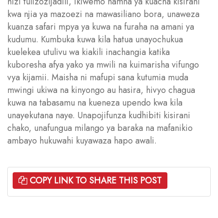
hizi tulizozijadili, ikiwemo namna ya kuacha kisirani
kwa njia ya mazoezi na mawasiliano bora, unaweza
kuanza safari mpya ya kuwa na furaha na amani ya
kudumu. Kumbuka kuwa kila hatua unayochukua
kuelekea utulivu wa kiakili inachangia katika
kuboresha afya yako ya mwili na kuimarisha vifungo
vya kijamii. Maisha ni mafupi sana kutumia muda
mwingi ukiwa na kinyongo au hasira, hivyo chagua
kuwa na tabasamu na kueneza upendo kwa kila
unayekutana naye. Unapojifunza kudhibiti kisirani
chako, unafungua milango ya baraka na mafanikio
ambayo hukuwahi kuyawaza hapo awali.
COPY LINK TO SHARE THIS POST