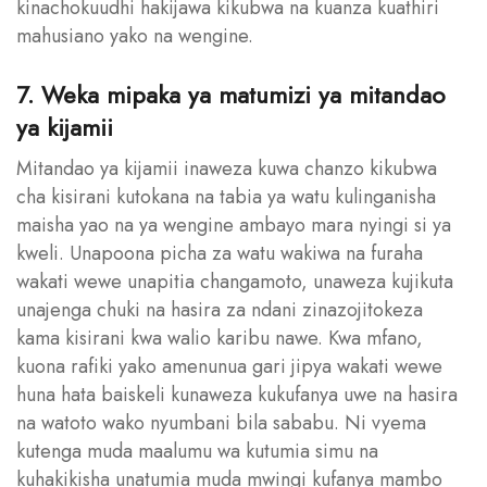
kinachokuudhi hakijawa kikubwa na kuanza kuathiri
mahusiano yako na wengine.
7. Weka mipaka ya matumizi ya mitandao
ya kijamii
Mitandao ya kijamii inaweza kuwa chanzo kikubwa
cha kisirani kutokana na tabia ya watu kulinganisha
maisha yao na ya wengine ambayo mara nyingi si ya
kweli. Unapoona picha za watu wakiwa na furaha
wakati wewe unapitia changamoto, unaweza kujikuta
unajenga chuki na hasira za ndani zinazojitokeza
kama kisirani kwa walio karibu nawe. Kwa mfano,
kuona rafiki yako amenunua gari jipya wakati wewe
huna hata baiskeli kunaweza kukufanya uwe na hasira
na watoto wako nyumbani bila sababu. Ni vyema
kutenga muda maalumu wa kutumia simu na
kuhakikisha unatumia muda mwingi kufanya mambo