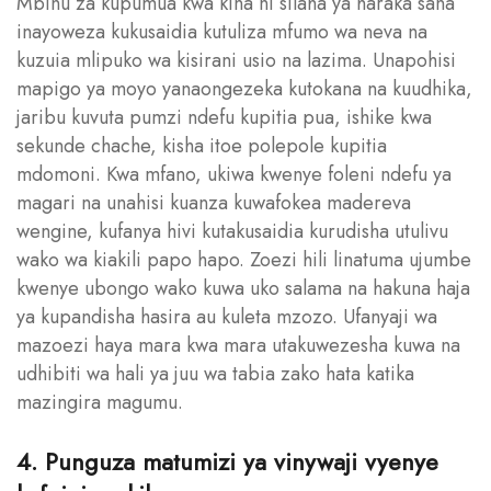
Mbinu za kupumua kwa kina ni silaha ya haraka sana
inayoweza kukusaidia kutuliza mfumo wa neva na
kuzuia mlipuko wa kisirani usio na lazima. Unapohisi
mapigo ya moyo yanaongezeka kutokana na kuudhika,
jaribu kuvuta pumzi ndefu kupitia pua, ishike kwa
sekunde chache, kisha itoe polepole kupitia
mdomoni. Kwa mfano, ukiwa kwenye foleni ndefu ya
magari na unahisi kuanza kuwafokea madereva
wengine, kufanya hivi kutakusaidia kurudisha utulivu
wako wa kiakili papo hapo. Zoezi hili linatuma ujumbe
kwenye ubongo wako kuwa uko salama na hakuna haja
ya kupandisha hasira au kuleta mzozo. Ufanyaji wa
mazoezi haya mara kwa mara utakuwezesha kuwa na
udhibiti wa hali ya juu wa tabia zako hata katika
mazingira magumu.
4. Punguza matumizi ya vinywaji vyenye