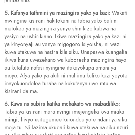
jambo hilo.
5. Kufanya tathmini ya mazingira yako ya kazi:
Wakati
mwingine kisirani hakitokani na tabia yako bali ni
matokeo ya mazingira yenye shinikizo kubwa na
yasiyo na ushirikiano. Ikiwa mazingira yako ya kazi ni
ya kinyonyaji au yenye migogoro isiyoisha, ni wazi
kuwa utakuwa na hasira kila siku. Unapaswa kuangalia
ikiwa kuna uwezekano wa kuboresha mazingira hayo
au kutafuta nafasi nyingine itakayokupa amani ya
moyo. Afya yako ya akili ni muhimu kuliko kazi yoyote
inayokuondolea furaha na kukufanya uwe mtu wa
kisirani daima.
6. Kuwa na subira katika mchakato wa mabadiliko:
Tabia ya kisirani mara nyingi imejengeka kwa miaka
mingi, hivyo usitegemee kuiondoa yote ndani ya siku
moja tu. Ni lazima ukubali kuwa utakuwa na siku nzuri