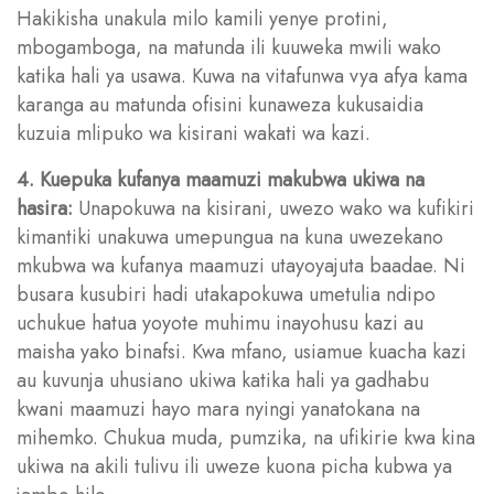
Hakikisha unakula milo kamili yenye protini,
mbogamboga, na matunda ili kuuweka mwili wako
katika hali ya usawa. Kuwa na vitafunwa vya afya kama
karanga au matunda ofisini kunaweza kukusaidia
kuzuia mlipuko wa kisirani wakati wa kazi.
4. Kuepuka kufanya maamuzi makubwa ukiwa na
hasira:
Unapokuwa na kisirani, uwezo wako wa kufikiri
kimantiki unakuwa umepungua na kuna uwezekano
mkubwa wa kufanya maamuzi utayoyajuta baadae. Ni
busara kusubiri hadi utakapokuwa umetulia ndipo
uchukue hatua yoyote muhimu inayohusu kazi au
maisha yako binafsi. Kwa mfano, usiamue kuacha kazi
au kuvunja uhusiano ukiwa katika hali ya gadhabu
kwani maamuzi hayo mara nyingi yanatokana na
mihemko. Chukua muda, pumzika, na ufikirie kwa kina
ukiwa na akili tulivu ili uweze kuona picha kubwa ya