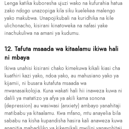
Lenga katika kuboresha ujuzi wako na kufurahia hatua
zako ndogo unazopiga kila siku kuelekea malengo
yako makubwa. Unapojikubali na kuridhika na kile
ulichonacho, kisirani kinatoweka na nafasi yake
inachukuliwa na amani ya kudumu.
12. Tafuta msaada wa kitaalamu ikiwa hali
ni mbaya
Ikiwa unahisi kisirani chako kimekuwa kikali kiasi cha
kuathiri kazi yako, ndoa yako, au mahusiano yako ya
kijamii, ni busara kutafuta msaada wa
mwanasaikolojia. Kuna wakati hali hii inaweza kuwa ni
dalili ya matatizo ya afya ya akili kama sonona
(depression) au wasiwasi (anxiety) ambayo yanahitaji
matibabu ya kitaalamu. Kwa mfano, mtu anayelia bila
sababu na kisha kupandisha hasira kali anaweza kuwa
anapitia mabadiliko ya kikemikali mwilini yanayohitaji