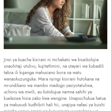
Jinsi ya kuacha kisirani ni mchakato wa kisaikolojia
unaohitaji utulivu, kujitathmini, na utayari wa kubadili
tabia ili kujenga mahusiano bora na watu
wanaokuzunguka. Mara nyingi kisirani hutokana na
mrundikano wa mambo madogo yasiyotatuliwa,
uchovu wa mwili, au kutokujua namna sahihi ya
kuelezea hisia zako kwa wengine. Unapochukua hatua
za makusudi kudhibiti hali hii, unajipa nafasi ya kuishi