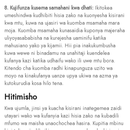
8. Kujifunza kusema samahani kwa dhati:
Ikitokea
umeshindwa kudhibiti hisia zako na kuonyesha kisirani
kwa mtu, kuwa na ujasiri wa kuomba msamaha mara
moja. Kuomba msamaha kunasaidia kuponya majeraha
uliyoyasababisha na kurejesha uaminifu katika
mahusiano yako ya kijamii. Hii pia inakukumbusha
kuwa wewe ni binadamu na unahitaji kuendelea
kufanya kazi katika udhaifu wako ili uwe mtu bora.
Kitendo cha kuomba radhi kinapunguza uzito wa
moyo na kinakufanya uanze upya ukiwa na azma ya
kutokurudia kosa hilo tena.
Hitimisho
Kwa ujumla, jinsi ya kuacha kisirani inategemea zaidi
utayari wako wa kufanyia kazi hisia zako na kubadili
mfumo wa maisha unaochochea hasira. Kupitia mbinu