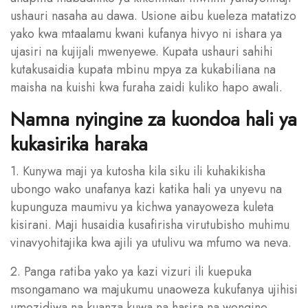
ushauri nasaha au dawa. Usione aibu kueleza matatizo
yako kwa mtaalamu kwani kufanya hivyo ni ishara ya
ujasiri na kujijali mwenyewe. Kupata ushauri sahihi
kutakusaidia kupata mbinu mpya za kukabiliana na
maisha na kuishi kwa furaha zaidi kuliko hapo awali.
Namna nyingine za kuondoa hali ya
kukasirika haraka
1. Kunywa maji ya kutosha kila siku ili kuhakikisha
ubongo wako unafanya kazi katika hali ya unyevu na
kupunguza maumivu ya kichwa yanayoweza kuleta
kisirani. Maji husaidia kusafirisha virutubisho muhimu
vinavyohitajika kwa ajili ya utulivu wa mfumo wa neva.
2. Panga ratiba yako ya kazi vizuri ili kuepuka
msongamano wa majukumu unaoweza kukufanya ujihisi
umezidiwa na kuanza kuwa na hasira na wengine.