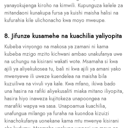
yanayokujenga kiroho na kimwili. Kupunguza kelele za
mitandaoni kunakupa fursa ya kuishi maisha halisi na
kufurahia kile ulichonacho kwa moyo mweupe.
8. Jifunze kusamehe na kuachilia yaliyopita
Kubeba vinyongo na makosa ya zamani ni kama
kubeba mzigo mzito kichwani ambao unakufanya uwe
na uchungu na kisirani wakati wote. Msamaha si kwa
ajili ya aliyekukosea tu, bali ni kwa ajili ya amani yako
mwenyewe ili uweze kuendelea na maisha bila
kuzuiliwa na vivuli vya kale. Kwa mfano, ikiwa bado
una hasira na rafiki aliyekusaliti miaka mitano iliyopita,
hasira hiyo inaweza kujitokeza unapoongea na
marafiki wapya wa sasa. Unapoamua kuachilia,
unafungua milango ya furaha na kuondoa kizuizi
kinachokufanya uonekane kama mtu mwenye kisirani