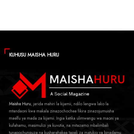
KUHUSU MAISHA HURU
Maisha Huru
, jarida mahiri la kijamii, ndilo lengwa lako la
mtandaoni kwa makala zinazochochea fikira zinazojumuisha
maelfu ya mada za kijamii. Ingia katika ulimwengu wa maoni ya
kufahamu, masimulizi ya kuvutia, na mitazamo mbalimbali
tunapochunguza na kusherehekea tapeli za matukio ya binadamu.