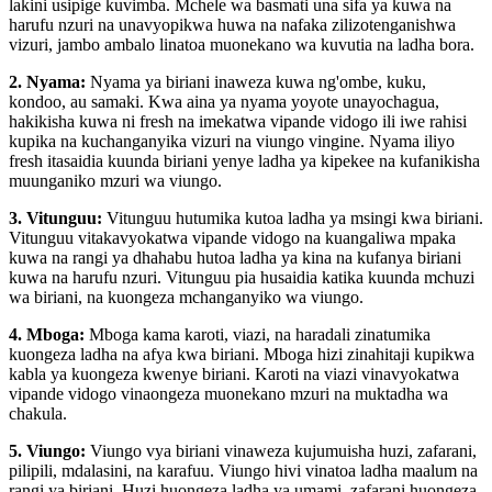
lakini usipige kuvimba. Mchele wa basmati una sifa ya kuwa na
harufu nzuri na unavyopikwa huwa na nafaka zilizotenganishwa
vizuri, jambo ambalo linatoa muonekano wa kuvutia na ladha bora.
2. Nyama:
Nyama ya biriani inaweza kuwa ng'ombe, kuku,
kondoo, au samaki. Kwa aina ya nyama yoyote unayochagua,
hakikisha kuwa ni fresh na imekatwa vipande vidogo ili iwe rahisi
kupika na kuchanganyika vizuri na viungo vingine. Nyama iliyo
fresh itasaidia kuunda biriani yenye ladha ya kipekee na kufanikisha
muunganiko mzuri wa viungo.
3. Vitunguu:
Vitunguu hutumika kutoa ladha ya msingi kwa biriani.
Vitunguu vitakavyokatwa vipande vidogo na kuangaliwa mpaka
kuwa na rangi ya dhahabu hutoa ladha ya kina na kufanya biriani
kuwa na harufu nzuri. Vitunguu pia husaidia katika kuunda mchuzi
wa biriani, na kuongeza mchanganyiko wa viungo.
4. Mboga:
Mboga kama karoti, viazi, na haradali zinatumika
kuongeza ladha na afya kwa biriani. Mboga hizi zinahitaji kupikwa
kabla ya kuongeza kwenye biriani. Karoti na viazi vinavyokatwa
vipande vidogo vinaongeza muonekano mzuri na muktadha wa
chakula.
5. Viungo:
Viungo vya biriani vinaweza kujumuisha huzi, zafarani,
pilipili, mdalasini, na karafuu. Viungo hivi vinatoa ladha maalum na
rangi ya biriani. Huzi huongeza ladha ya umami, zafarani huongeza