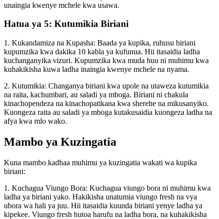
unaingia kwenye mchele kwa usawa.
Hatua ya 5: Kutumikia Biriani
1. Kukandamiza na Kupasha: Baada ya kupika, ruhusu biriani
kupumzika kwa dakika 10 kabla ya kufunua. Hii itasaidia ladha
kuchanganyika vizuri. Kupumzika kwa muda huu ni muhimu kwa
kuhakikisha kuwa ladha inaingia kwenye mchele na nyama.
2. Kutumikia: Changanya biriani kwa upole na utaweza kutumikia
na raita, kachumbari, au saladi ya mboga. Biriani ni chakula
kinachopendeza na kinachopatikana kwa sherehe na mikusanyiko.
Kuongeza raita au saladi ya mboga kutakusaidia kuongeza ladha na
afya kwa mlo wako.
Mambo ya Kuzingatia
Kuna mambo kadhaa muhimu ya kuzingatia wakati wa kupika
biriani:
1. Kuchagua Viungo Bora: Kuchagua viungo bora ni muhimu kwa
ladha ya biriani yako. Hakikisha unatumia viungo fresh na vya
ubora wa hali ya juu. Hii itasaidia kuunda biriani yenye ladha ya
kipekee. Viungo fresh hutoa harufu na ladha bora, na kuhakikisha