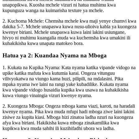
unapopikwa. Kuosha mchele vizuri ni hatua muhimu kwa
kupunguza wanga na kuimarisha texture ya mchele.
2. Kuchoma Mchele: Chemsha mchele kwa maji yenye chumvi kwa
dakika 5-7. Mchele unapaswa kuwa nusu-ulioiva kabla ya kuongeza
kwenye biriani. Mchele unapaswa kuwa laini lakini usiungane,
hivyo ni muhimu kuangalia muda wa kuchemsha kwa umakini ili
kuhakikisha kuwa unapata matokeo bora.
Hatua ya 2: Kuandaa Nyama na Mboga
1. Kukata na Kupika Nyama: Kata nyama katika vipande vidogo na
upike katika mafuta kwa kutumia karai. Ongeza vitunguu
vilivyokatwa na viungo kama huzi, pilipili, na mdalasini. Pika
mpaka nyama iwe laini na rangi yake kubadilike. Kukata nyama
kwa vipande vidogo husaidia kupika kwa usawa na kuhakikisha
kuwa viungo vinaingia vizuri kwenye nyama.
2. Kuongeza Mboga: Ongeza mboga kama viazi, karoti, na haradali
kwenye nyama. Pika kwa muda mfupi hadi mboga ziwe laini lakini
zisiwe za kupita kiasi. Mboga hizi zinatoa ladha nzuri na kuongeza
afya kwa biriani. Hakikisha kuwa mboga zinakamilika kwa
kupikwa kwa muda sahihi ili kuzihifadhi ubora wa ladha.