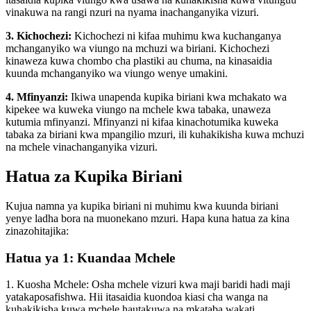
vinakuwa na rangi nzuri na nyama inachanganyika vizuri.
3. Kichochezi:
Kichochezi ni kifaa muhimu kwa kuchanganya
mchanganyiko wa viungo na mchuzi wa biriani. Kichochezi
kinaweza kuwa chombo cha plastiki au chuma, na kinasaidia
kuunda mchanganyiko wa viungo wenye umakini.
4. Mfinyanzi:
Ikiwa unapenda kupika biriani kwa mchakato wa
kipekee wa kuweka viungo na mchele kwa tabaka, unaweza
kutumia mfinyanzi. Mfinyanzi ni kifaa kinachotumika kuweka
tabaka za biriani kwa mpangilio mzuri, ili kuhakikisha kuwa mchuzi
na mchele vinachanganyika vizuri.
Hatua za Kupika Biriani
Kujua namna ya kupika biriani ni muhimu kwa kuunda biriani
yenye ladha bora na muonekano mzuri. Hapa kuna hatua za kina
zinazohitajika:
Hatua ya 1: Kuandaa Mchele
1. Kuosha Mchele: Osha mchele vizuri kwa maji baridi hadi maji
yatakaposafishwa. Hii itasaidia kuondoa kiasi cha wanga na
kuhakikisha kuwa mchele hautakuwa na mkataba wakati