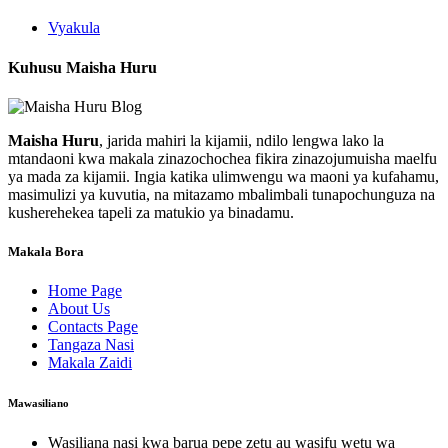
Vyakula
Kuhusu Maisha Huru
Maisha Huru
, jarida mahiri la kijamii, ndilo lengwa lako la
mtandaoni kwa makala zinazochochea fikira zinazojumuisha maelfu
ya mada za kijamii. Ingia katika ulimwengu wa maoni ya kufahamu,
masimulizi ya kuvutia, na mitazamo mbalimbali tunapochunguza na
kusherehekea tapeli za matukio ya binadamu.
Makala Bora
Home Page
About Us
Contacts Page
Tangaza Nasi
Makala Zaidi
Mawasiliano
Wasiliana nasi kwa barua pepe zetu au wasifu wetu wa