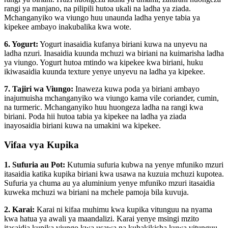
rangi ya manjano, na pilipili hutoa ukali na ladha ya ziada.
Mchanganyiko wa viungo huu unaunda ladha yenye tabia ya
kipekee ambayo inakubalika kwa wote.
6. Yogurt:
Yogurt inasaidia kufanya biriani kuwa na unyevu na
ladha nzuri. Inasaidia kuunda mchuzi wa biriani na kuimarisha ladha
ya viungo. Yogurt hutoa mtindo wa kipekee kwa biriani, huku
ikiwasaidia kuunda texture yenye unyevu na ladha ya kipekee.
7. Tajiri wa Viungo:
Inaweza kuwa poda ya biriani ambayo
inajumuisha mchanganyiko wa viungo kama vile coriander, cumin,
na turmeric. Mchanganyiko huu huongeza ladha na rangi kwa
biriani. Poda hii hutoa tabia ya kipekee na ladha ya ziada
inayosaidia biriani kuwa na umakini wa kipekee.
Vifaa vya Kupika
1. Sufuria au Pot:
Kutumia sufuria kubwa na yenye mfuniko mzuri
itasaidia katika kupika biriani kwa usawa na kuzuia mchuzi kupotea.
Sufuria ya chuma au ya aluminium yenye mfuniko mzuri itasaidia
kuweka mchuzi wa biriani na mchele pamoja bila kuvuja.
2. Karai:
Karai ni kifaa muhimu kwa kupika vitunguu na nyama
kwa hatua ya awali ya maandalizi. Karai yenye msingi mzito
itasaidia kupika viungo kwa usawa na kuhakikisha kuwa vitunguu