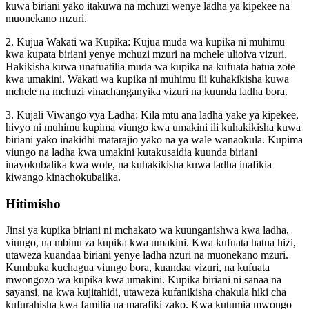
kuwa biriani yako itakuwa na mchuzi wenye ladha ya kipekee na
muonekano mzuri.
2. Kujua Wakati wa Kupika: Kujua muda wa kupika ni muhimu
kwa kupata biriani yenye mchuzi mzuri na mchele ulioiva vizuri.
Hakikisha kuwa unafuatilia muda wa kupika na kufuata hatua zote
kwa umakini. Wakati wa kupika ni muhimu ili kuhakikisha kuwa
mchele na mchuzi vinachanganyika vizuri na kuunda ladha bora.
3. Kujali Viwango vya Ladha: Kila mtu ana ladha yake ya kipekee,
hivyo ni muhimu kupima viungo kwa umakini ili kuhakikisha kuwa
biriani yako inakidhi matarajio yako na ya wale wanaokula. Kupima
viungo na ladha kwa umakini kutakusaidia kuunda biriani
inayokubalika kwa wote, na kuhakikisha kuwa ladha inafikia
kiwango kinachokubalika.
Hitimisho
Jinsi ya kupika biriani ni mchakato wa kuunganishwa kwa ladha,
viungo, na mbinu za kupika kwa umakini. Kwa kufuata hatua hizi,
utaweza kuandaa biriani yenye ladha nzuri na muonekano mzuri.
Kumbuka kuchagua viungo bora, kuandaa vizuri, na kufuata
mwongozo wa kupika kwa umakini. Kupika biriani ni sanaa na
sayansi, na kwa kujitahidi, utaweza kufanikisha chakula hiki cha
kufurahisha kwa familia na marafiki zako. Kwa kutumia mwongo