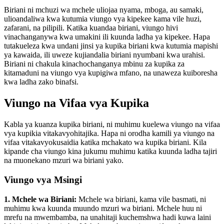
Biriani ni mchuzi wa mchele uliojaa nyama, mboga, au samaki,
ulioandaliwa kwa kutumia viungo vya kipekee kama vile huzi,
zafarani, na pilipili. Katika kuandaa biriani, viungo hivi
vinachanganywa kwa umakini ili kuunda ladha ya kipekee. Hapa
tutakueleza kwa undani jinsi ya kupika biriani kwa kutumia mapishi
ya kawaida, ili uweze kujiandalia biriani nyumbani kwa urahisi.
Biriani ni chakula kinachochanganya mbinu za kupika za
kitamaduni na viungo vya kupigiwa mfano, na unaweza kuiboresha
kwa ladha zako binafsi.
Viungo na Vifaa vya Kupika
Kabla ya kuanza kupika biriani, ni muhimu kuelewa viungo na vifaa
vya kupikia vitakavyohitajika. Hapa ni orodha kamili ya viungo na
vifaa vitakavyokusaidia katika mchakato wa kupika biriani. Kila
kipande cha viungo kina jukumu muhimu katika kuunda ladha tajiri
na muonekano mzuri wa biriani yako.
Viungo vya Msingi
1. Mchele wa Biriani:
Mchele wa biriani, kama vile basmati, ni
muhimu kwa kuunda muundo mzuri wa biriani. Mchele huu ni
mrefu na mwembamba, na unahitaji kuchemshwa hadi kuwa laini