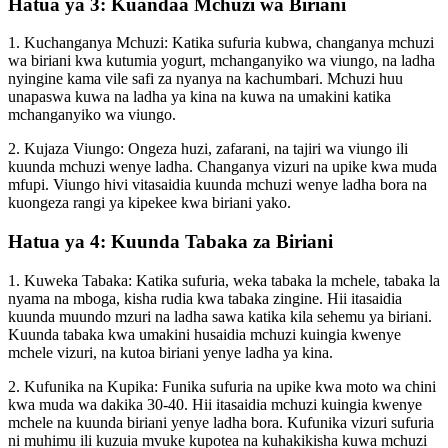
Hatua ya 3: Kuandaa Mchuzi wa Biriani
1. Kuchanganya Mchuzi: Katika sufuria kubwa, changanya mchuzi
wa biriani kwa kutumia yogurt, mchanganyiko wa viungo, na ladha
nyingine kama vile safi za nyanya na kachumbari. Mchuzi huu
unapaswa kuwa na ladha ya kina na kuwa na umakini katika
mchanganyiko wa viungo.
2. Kujaza Viungo: Ongeza huzi, zafarani, na tajiri wa viungo ili
kuunda mchuzi wenye ladha. Changanya vizuri na upike kwa muda
mfupi. Viungo hivi vitasaidia kuunda mchuzi wenye ladha bora na
kuongeza rangi ya kipekee kwa biriani yako.
Hatua ya 4: Kuunda Tabaka za Biriani
1. Kuweka Tabaka: Katika sufuria, weka tabaka la mchele, tabaka la
nyama na mboga, kisha rudia kwa tabaka zingine. Hii itasaidia
kuunda muundo mzuri na ladha sawa katika kila sehemu ya biriani.
Kuunda tabaka kwa umakini husaidia mchuzi kuingia kwenye
mchele vizuri, na kutoa biriani yenye ladha ya kina.
2. Kufunika na Kupika: Funika sufuria na upike kwa moto wa chini
kwa muda wa dakika 30-40. Hii itasaidia mchuzi kuingia kwenye
mchele na kuunda biriani yenye ladha bora. Kufunika vizuri sufuria
ni muhimu ili kuzuia mvuke kupotea na kuhakikisha kuwa mchuzi