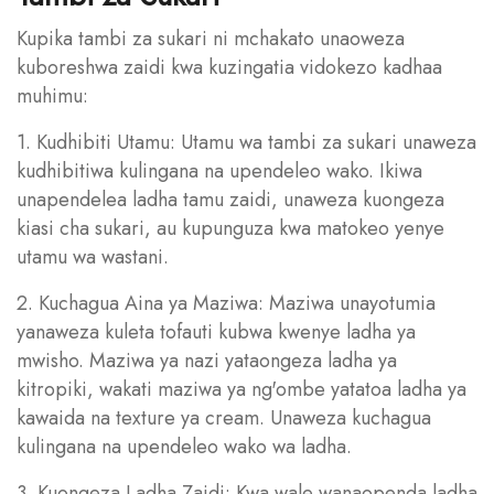
Kupika tambi za sukari ni mchakato unaoweza
kuboreshwa zaidi kwa kuzingatia vidokezo kadhaa
muhimu:
1. Kudhibiti Utamu: Utamu wa tambi za sukari unaweza
kudhibitiwa kulingana na upendeleo wako. Ikiwa
unapendelea ladha tamu zaidi, unaweza kuongeza
kiasi cha sukari, au kupunguza kwa matokeo yenye
utamu wa wastani.
2. Kuchagua Aina ya Maziwa: Maziwa unayotumia
yanaweza kuleta tofauti kubwa kwenye ladha ya
mwisho. Maziwa ya nazi yataongeza ladha ya
kitropiki, wakati maziwa ya ng'ombe yatatoa ladha ya
kawaida na texture ya cream. Unaweza kuchagua
kulingana na upendeleo wako wa ladha.
3. Kuongeza Ladha Zaidi: Kwa wale wanaopenda ladha