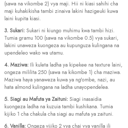
(sawa na vikombe 2) vya maji. Hii ni kiasi sahihi cha
maji kuhakikisha tambi zinaiva lakini hazigeuki kuwa
laini kupita kiasi.
3. Sukari:
Sukari ni kiungo muhimu kwa tambi hizi.
Tumia gramu 100 (sawa na vikombe 0.5) vya sukari,
lakini unaweza kuongeza au kupunguza kulingana na
upendeleo wako wa utamu.
4. Maziwa:
Ili kuleta ladha ya kipekee na texture laini,
ongeza mililita 250 (sawa na kikombe 1) cha maziwa.
Maziwa haya yanaweza kuwa ya ng'ombe, nazi, au
hata almond kulingana na ladha unayopendelea.
5. Siagi au Mafuta ya Zaituni:
Siagi inasaidia
kuongeza ladha na kuzuia tambi kushikana. Tumia
kijiko 1 cha chakula cha siagi au mafuta ya zaituni.
6. Vanilla:
Ongeza vijiko 2 vya chai vya vanilla ili