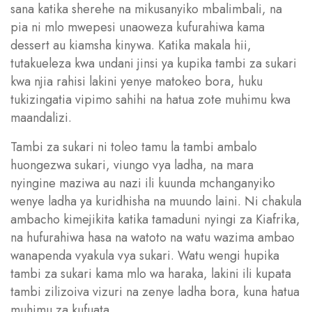
sana katika sherehe na mikusanyiko mbalimbali, na
pia ni mlo mwepesi unaoweza kufurahiwa kama
dessert au kiamsha kinywa. Katika makala hii,
tutakueleza kwa undani jinsi ya kupika tambi za sukari
kwa njia rahisi lakini yenye matokeo bora, huku
tukizingatia vipimo sahihi na hatua zote muhimu kwa
maandalizi.
Tambi za sukari ni toleo tamu la tambi ambalo
huongezwa sukari, viungo vya ladha, na mara
nyingine maziwa au nazi ili kuunda mchanganyiko
wenye ladha ya kuridhisha na muundo laini. Ni chakula
ambacho kimejikita katika tamaduni nyingi za Kiafrika,
na hufurahiwa hasa na watoto na watu wazima ambao
wanapenda vyakula vya sukari. Watu wengi hupika
tambi za sukari kama mlo wa haraka, lakini ili kupata
tambi zilizoiva vizuri na zenye ladha bora, kuna hatua
muhimu za kufuata.