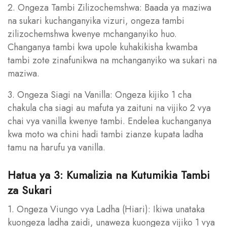
2. Ongeza Tambi Zilizochemshwa: Baada ya maziwa
na sukari kuchanganyika vizuri, ongeza tambi
zilizochemshwa kwenye mchanganyiko huo.
Changanya tambi kwa upole kuhakikisha kwamba
tambi zote zinafunikwa na mchanganyiko wa sukari na
maziwa.
3. Ongeza Siagi na Vanilla: Ongeza kijiko 1 cha
chakula cha siagi au mafuta ya zaituni na vijiko 2 vya
chai vya vanilla kwenye tambi. Endelea kuchanganya
kwa moto wa chini hadi tambi zianze kupata ladha
tamu na harufu ya vanilla.
Hatua ya 3: Kumalizia na Kutumikia Tambi
za Sukari
1. Ongeza Viungo vya Ladha (Hiari): Ikiwa unataka
kuongeza ladha zaidi, unaweza kuongeza vijiko 1 vya