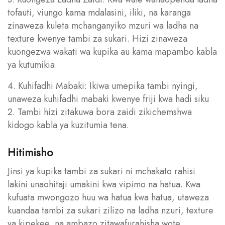
tofauti, viungo kama mdalasini, iliki, na karanga
zinaweza kuleta mchanganyiko mzuri wa ladha na
texture kwenye tambi za sukari. Hizi zinaweza
kuongezwa wakati wa kupika au kama mapambo kabla
ya kutumikia.
4. Kuhifadhi Mabaki: Ikiwa umepika tambi nyingi,
unaweza kuhifadhi mabaki kwenye friji kwa hadi siku
2. Tambi hizi zitakuwa bora zaidi zikichemshwa
kidogo kabla ya kuzitumia tena.
Hitimisho
Jinsi ya kupika tambi za sukari ni mchakato rahisi
lakini unaohitaji umakini kwa vipimo na hatua. Kwa
kufuata mwongozo huu wa hatua kwa hatua, utaweza
kuandaa tambi za sukari zilizo na ladha nzuri, texture
ya kipekee, na ambazo zitawafurahisha wote