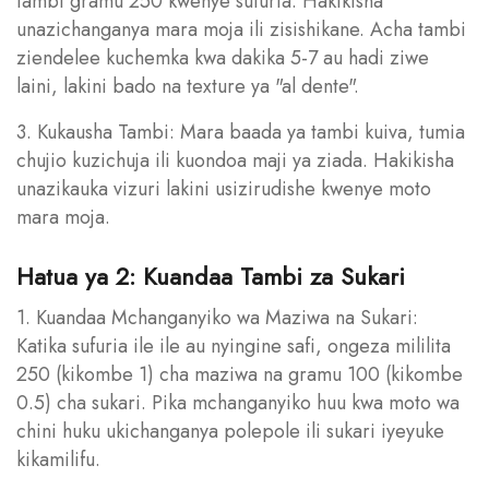
tambi gramu 250 kwenye sufuria. Hakikisha
unazichanganya mara moja ili zisishikane. Acha tambi
ziendelee kuchemka kwa dakika 5-7 au hadi ziwe
laini, lakini bado na texture ya "al dente".
3. Kukausha Tambi: Mara baada ya tambi kuiva, tumia
chujio kuzichuja ili kuondoa maji ya ziada. Hakikisha
unazikauka vizuri lakini usizirudishe kwenye moto
mara moja.
Hatua ya 2: Kuandaa Tambi za Sukari
1. Kuandaa Mchanganyiko wa Maziwa na Sukari:
Katika sufuria ile ile au nyingine safi, ongeza mililita
250 (kikombe 1) cha maziwa na gramu 100 (kikombe
0.5) cha sukari. Pika mchanganyiko huu kwa moto wa
chini huku ukichanganya polepole ili sukari iyeyuke
kikamilifu.