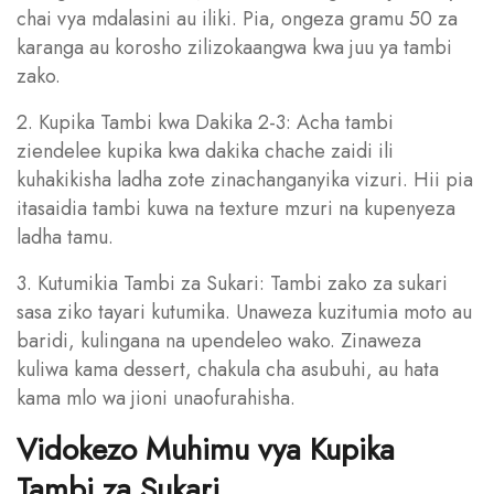
chai vya mdalasini au iliki. Pia, ongeza gramu 50 za
karanga au korosho zilizokaangwa kwa juu ya tambi
zako.
2. Kupika Tambi kwa Dakika 2-3: Acha tambi
ziendelee kupika kwa dakika chache zaidi ili
kuhakikisha ladha zote zinachanganyika vizuri. Hii pia
itasaidia tambi kuwa na texture mzuri na kupenyeza
ladha tamu.
3. Kutumikia Tambi za Sukari: Tambi zako za sukari
sasa ziko tayari kutumika. Unaweza kuzitumia moto au
baridi, kulingana na upendeleo wako. Zinaweza
kuliwa kama dessert, chakula cha asubuhi, au hata
kama mlo wa jioni unaofurahisha.
Vidokezo Muhimu vya Kupika
Tambi za Sukari