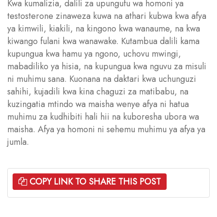
Kwa kumalizia, dalili za upungufu wa homoni ya
testosterone zinaweza kuwa na athari kubwa kwa afya
ya kimwili, kiakili, na kingono kwa wanaume, na kwa
kiwango fulani kwa wanawake. Kutambua dalili kama
kupungua kwa hamu ya ngono, uchovu mwingi,
mabadiliko ya hisia, na kupungua kwa nguvu za misuli
ni muhimu sana. Kuonana na daktari kwa uchunguzi
sahihi, kujadili kwa kina chaguzi za matibabu, na
kuzingatia mtindo wa maisha wenye afya ni hatua
muhimu za kudhibiti hali hii na kuboresha ubora wa
maisha. Afya ya homoni ni sehemu muhimu ya afya ya
jumla.
COPY LINK TO SHARE THIS POST