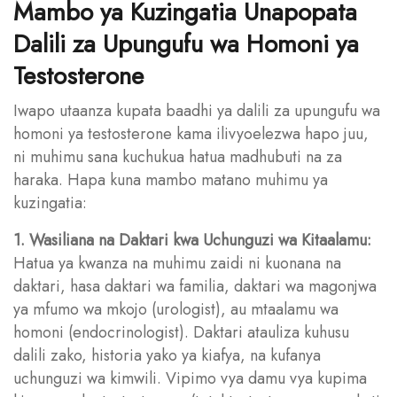
Mambo ya Kuzingatia Unapopata
Dalili za Upungufu wa Homoni ya
Testosterone
Iwapo utaanza kupata baadhi ya dalili za upungufu wa
homoni ya testosterone kama ilivyoelezwa hapo juu,
ni muhimu sana kuchukua hatua madhubuti na za
haraka. Hapa kuna mambo matano muhimu ya
kuzingatia:
1. Wasiliana na Daktari kwa Uchunguzi wa Kitaalamu:
Hatua ya kwanza na muhimu zaidi ni kuonana na
daktari, hasa daktari wa familia, daktari wa magonjwa
ya mfumo wa mkojo (urologist), au mtaalamu wa
homoni (endocrinologist). Daktari atauliza kuhusu
dalili zako, historia yako ya kiafya, na kufanya
uchunguzi wa kimwili. Vipimo vya damu vya kupima