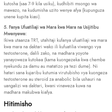
kutosha (saa 7-9 kila usiku), kudhibiti msongo wa
mawazo, na kudumisha uzito wenye afya (kupunguza
unene kupita kiasi).
5. Fanya Ufuatiliaji wa Mara kwa Mara na Usijitibu
Mwenyewe:
Ikiwa utaanza TRT, utahitaji kufanya ufuatiliaji wa mara
kwa mara na daktari wako ili kufuatilia viwango vya
testosterone, dalili zako, na madhara yoyote
yanayoweza kutokea (kama kuongezeka kwa chembe
nyekundu za damu au matatizo ya tezi dume). Ni
hatari sana kujaribu kutumia virutubisho vya kuongeza
testosterone au steroid za anabolic bila ushauri na
uangalizi wa daktari, kwani vinaweza kuwa na
madhara makubwa kiafya.
Hitimisho