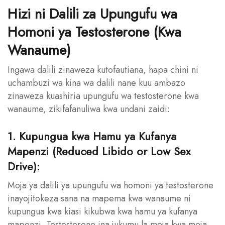
Hizi ni Dalili za Upungufu wa
Homoni ya Testosterone (Kwa
Wanaume)
Ingawa dalili zinaweza kutofautiana, hapa chini ni
uchambuzi wa kina wa dalili nane kuu ambazo
zinaweza kuashiria upungufu wa testosterone kwa
wanaume, zikifafanuliwa kwa undani zaidi:
1. Kupungua kwa Hamu ya Kufanya
Mapenzi (Reduced Libido or Low Sex
Drive):
Moja ya dalili ya upungufu wa homoni ya testosterone
inayojitokeza sana na mapema kwa wanaume ni
kupungua kwa kiasi kikubwa kwa hamu ya kufanya
mapenzi. Testosterone ina jukumu la moja kwa moja