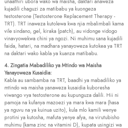
unaathiri ubora wako wa maisha, daktari anaweza
kujadili chaguzi za matibabu ya kuongeza
testosterone (Testosterone Replacement Therapy -
TRT). TRT inaweza kutolewa kwa njia mbalimbali kama
vile sindano, gel, kiraka (patch), au vidonge vidogo
vinavyowekwa chini ya ngozi. Ni muhimu sana kujadili
faida, hatari, na madhara yanayoweza kutokea ya TRT
na daktari wako kabla ya kuanza matibabu.
4. Zingatia Mabadiliko ya Mtindo wa Maisha
Yanayoweza Kusaidia:
Kabla au sambamba na TRT, baadhi ya mabadiliko ya
mtindo wa maisha yanaweza kusaidia kuboresha
viwango vya testosterone au kupunguza dalili. Hii ni
pamoja na kufanya mazoezi ya mara kwa mara (hasa
ya nguvu na ya kuinua uzito), kula mlo kamili wenye
protini ya kutosha, mafuta yenye afya, na virutubisho
muhimu (kama zinc na vitamini D), kupata usingizi wa