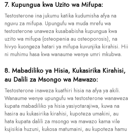
7. Kupungua kwa Uzito wa Mifupa:
Testosterone ina jukumu katika kudumisha afya na
nguvu za mifupa. Upungufu wa muda mrefu wa
testosterone unaweza kusababisha kupungua kwa
uzito wa mifupa (osteopenia au osteoporosis), na
hivyo kuongeza hatari ya mifupa kuvunjika kirahisi. Hii
ni muhimu hasa kwa wanaume wenye umri mkubwa.
8. Mabadiliko ya Hisia, Kukasirika Kirahisi,
au Dalili za Msongo wa Mawazo:
Testosterone inaweza kuathiri hisia na afya ya akili.
Wanaume wenye upungufu wa testosterone wanaweza
kupata mabadiliko ya hisia yasiyotarajiwa, kuwa na
hasira au kukasirika kirahisi, kupoteza umakini, au
hata kupata dalili za msongo wa mawazo kama vile
kujisikia huzuni, kukosa matumaini, au kupoteza hamu