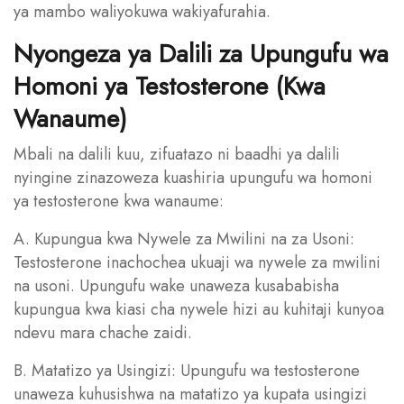
ya mambo waliyokuwa wakiyafurahia.
Nyongeza ya Dalili za Upungufu wa
Homoni ya Testosterone (Kwa
Wanaume)
Mbali na dalili kuu, zifuatazo ni baadhi ya dalili
nyingine zinazoweza kuashiria upungufu wa homoni
ya testosterone kwa wanaume:
A. Kupungua kwa Nywele za Mwilini na za Usoni:
Testosterone inachochea ukuaji wa nywele za mwilini
na usoni. Upungufu wake unaweza kusababisha
kupungua kwa kiasi cha nywele hizi au kuhitaji kunyoa
ndevu mara chache zaidi.
B. Matatizo ya Usingizi: Upungufu wa testosterone
unaweza kuhusishwa na matatizo ya kupata usingizi