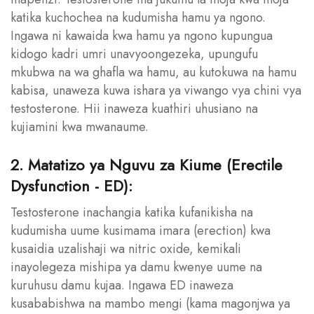
katika kuchochea na kudumisha hamu ya ngono.
Ingawa ni kawaida kwa hamu ya ngono kupungua
kidogo kadri umri unavyoongezeka, upungufu
mkubwa na wa ghafla wa hamu, au kutokuwa na hamu
kabisa, unaweza kuwa ishara ya viwango vya chini vya
testosterone. Hii inaweza kuathiri uhusiano na
kujiamini kwa mwanaume.
2. Matatizo ya Nguvu za Kiume (Erectile
Dysfunction - ED):
Testosterone inachangia katika kufanikisha na
kudumisha uume kusimama imara (erection) kwa
kusaidia uzalishaji wa nitric oxide, kemikali
inayolegeza mishipa ya damu kwenye uume na
kuruhusu damu kujaa. Ingawa ED inaweza
kusababishwa na mambo mengi (kama magonjwa ya