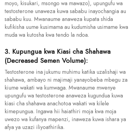
moyo, kisukari, msongo wa mawazo), upungufu wa
testosterone unaweza kuwa sababu inayochangia au
sababu kuu. Mwanaume anaweza kupata shida
kufikisha uume kusimama au kudumisha usimame kwa
muda wa kutosha kwa tendo la ndoa.
3. Kupungua kwa Kiasi cha Shahawa
(Decreased Semen Volume):
Testosterone ina jukumu muhimu katika uzalishaji wa
shahawa, ambayo ni majimaji yanayobeba mbegu za
kiume wakati wa kumwaga. Mwanaume mwenye
upungufu wa testosterone anaweza kugundua kuwa
kiasi cha shahawa anachotoa wakati wa kilele
kimepungua. Ingawa hii haiathiri moja kwa moja
uwezo wa kufanya mapenzi, inaweza kuwa ishara ya
afya ya uzazi iliyoathirika.