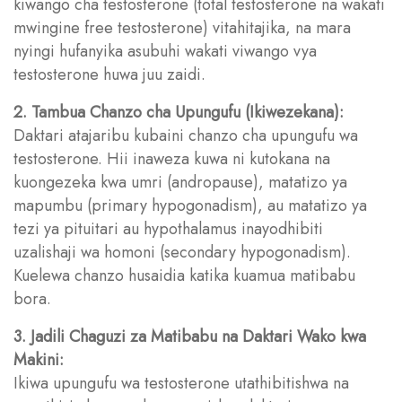
kiwango cha testosterone (total testosterone na wakati
mwingine free testosterone) vitahitajika, na mara
nyingi hufanyika asubuhi wakati viwango vya
testosterone huwa juu zaidi.
2. Tambua Chanzo cha Upungufu (Ikiwezekana):
Daktari atajaribu kubaini chanzo cha upungufu wa
testosterone. Hii inaweza kuwa ni kutokana na
kuongezeka kwa umri (andropause), matatizo ya
mapumbu (primary hypogonadism), au matatizo ya
tezi ya pituitari au hypothalamus inayodhibiti
uzalishaji wa homoni (secondary hypogonadism).
Kuelewa chanzo husaidia katika kuamua matibabu
bora.
3. Jadili Chaguzi za Matibabu na Daktari Wako kwa
Makini:
Ikiwa upungufu wa testosterone utathibitishwa na