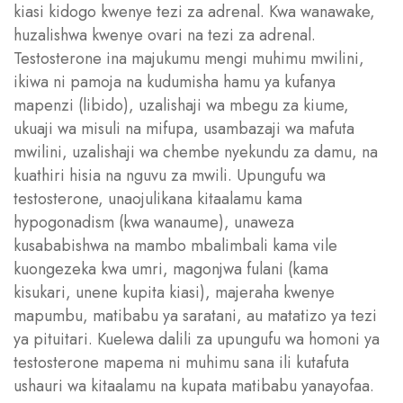
kiasi kidogo kwenye tezi za adrenal. Kwa wanawake,
huzalishwa kwenye ovari na tezi za adrenal.
Testosterone ina majukumu mengi muhimu mwilini,
ikiwa ni pamoja na kudumisha hamu ya kufanya
mapenzi (libido), uzalishaji wa mbegu za kiume,
ukuaji wa misuli na mifupa, usambazaji wa mafuta
mwilini, uzalishaji wa chembe nyekundu za damu, na
kuathiri hisia na nguvu za mwili. Upungufu wa
testosterone, unaojulikana kitaalamu kama
hypogonadism (kwa wanaume), unaweza
kusababishwa na mambo mbalimbali kama vile
kuongezeka kwa umri, magonjwa fulani (kama
kisukari, unene kupita kiasi), majeraha kwenye
mapumbu, matibabu ya saratani, au matatizo ya tezi
ya pituitari. Kuelewa dalili za upungufu wa homoni ya
testosterone mapema ni muhimu sana ili kutafuta
ushauri wa kitaalamu na kupata matibabu yanayofaa.