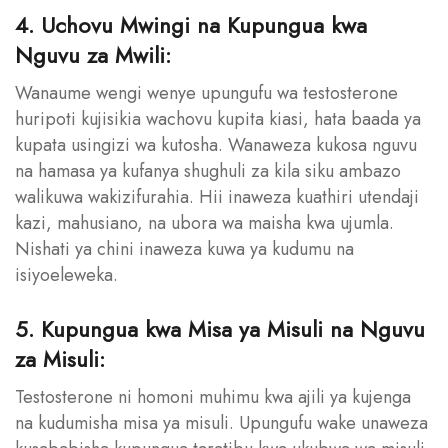
4. Uchovu Mwingi na Kupungua kwa
Nguvu za Mwili:
Wanaume wengi wenye upungufu wa testosterone
huripoti kujisikia wachovu kupita kiasi, hata baada ya
kupata usingizi wa kutosha. Wanaweza kukosa nguvu
na hamasa ya kufanya shughuli za kila siku ambazo
walikuwa wakizifurahia. Hii inaweza kuathiri utendaji
kazi, mahusiano, na ubora wa maisha kwa ujumla.
Nishati ya chini inaweza kuwa ya kudumu na
isiyoeleweka.
5. Kupungua kwa Misa ya Misuli na Nguvu
za Misuli:
Testosterone ni homoni muhimu kwa ajili ya kujenga
na kudumisha misa ya misuli. Upungufu wake unaweza