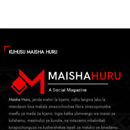
KUHUSU MAISHA HURU
Maisha Huru
, jarida mahiri la kijamii, ndilo lengwa lako la
mtandaoni kwa makala zinazochochea fikira zinazojumuisha
maelfu ya mada za kijamii. Ingia katika ulimwengu wa maoni ya
kufahamu, masimulizi ya kuvutia, na mitazamo mbalimbali
tunapochunguza na kusherehekea tapeli za matukio ya binadamu.