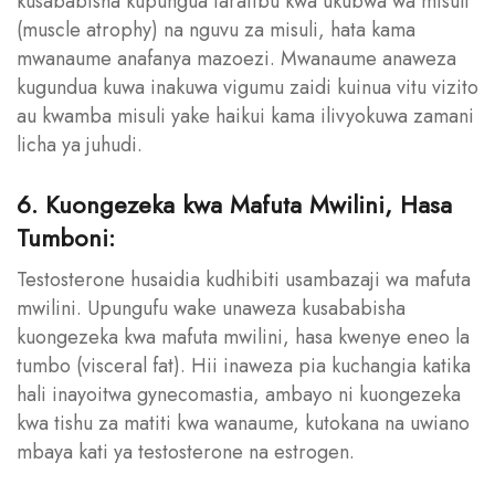
kusababisha kupungua taratibu kwa ukubwa wa misuli
(muscle atrophy) na nguvu za misuli, hata kama
mwanaume anafanya mazoezi. Mwanaume anaweza
kugundua kuwa inakuwa vigumu zaidi kuinua vitu vizito
au kwamba misuli yake haikui kama ilivyokuwa zamani
licha ya juhudi.
6. Kuongezeka kwa Mafuta Mwilini, Hasa
Tumboni:
Testosterone husaidia kudhibiti usambazaji wa mafuta
mwilini. Upungufu wake unaweza kusababisha
kuongezeka kwa mafuta mwilini, hasa kwenye eneo la
tumbo (visceral fat). Hii inaweza pia kuchangia katika
hali inayoitwa gynecomastia, ambayo ni kuongezeka
kwa tishu za matiti kwa wanaume, kutokana na uwiano
mbaya kati ya testosterone na estrogen.