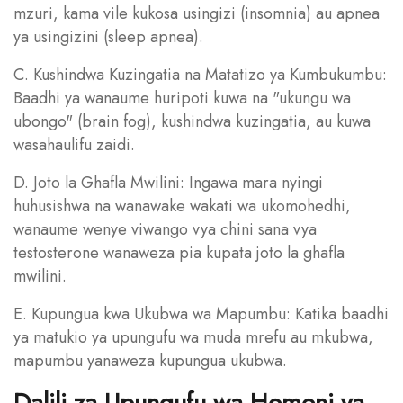
mzuri, kama vile kukosa usingizi (insomnia) au apnea
ya usingizini (sleep apnea).
C. Kushindwa Kuzingatia na Matatizo ya Kumbukumbu:
Baadhi ya wanaume huripoti kuwa na "ukungu wa
ubongo" (brain fog), kushindwa kuzingatia, au kuwa
wasahaulifu zaidi.
D. Joto la Ghafla Mwilini: Ingawa mara nyingi
huhusishwa na wanawake wakati wa ukomohedhi,
wanaume wenye viwango vya chini sana vya
testosterone wanaweza pia kupata joto la ghafla
mwilini.
E. Kupungua kwa Ukubwa wa Mapumbu: Katika baadhi
ya matukio ya upungufu wa muda mrefu au mkubwa,
mapumbu yanaweza kupungua ukubwa.
Dalili za Upungufu wa Homoni ya