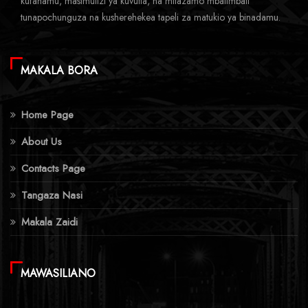
kufahamu, masimulizi ya kuvutia, na mitazamo mbalimbali
tunapochunguza na kusherehekea tapeli za matukio ya binadamu.
MAKALA BORA
Home Page
About Us
Contacts Page
Tangaza Nasi
Makala Zaidi
MAWASILIANO