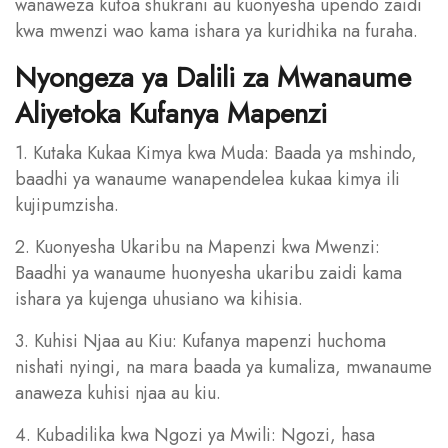
wanaweza kutoa shukrani au kuonyesha upendo zaidi
kwa mwenzi wao kama ishara ya kuridhika na furaha.
Nyongeza ya Dalili za Mwanaume
Aliyetoka Kufanya Mapenzi
1. Kutaka Kukaa Kimya kwa Muda: Baada ya mshindo,
baadhi ya wanaume wanapendelea kukaa kimya ili
kujipumzisha.
2. Kuonyesha Ukaribu na Mapenzi kwa Mwenzi:
Baadhi ya wanaume huonyesha ukaribu zaidi kama
ishara ya kujenga uhusiano wa kihisia.
3. Kuhisi Njaa au Kiu: Kufanya mapenzi huchoma
nishati nyingi, na mara baada ya kumaliza, mwanaume
anaweza kuhisi njaa au kiu.
4. Kubadilika kwa Ngozi ya Mwili: Ngozi, hasa