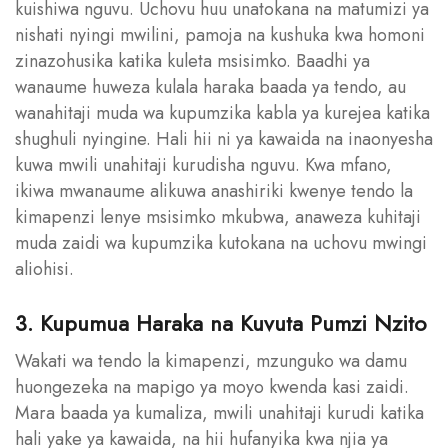
kuishiwa nguvu. Uchovu huu unatokana na matumizi ya
nishati nyingi mwilini, pamoja na kushuka kwa homoni
zinazohusika katika kuleta msisimko. Baadhi ya
wanaume huweza kulala haraka baada ya tendo, au
wanahitaji muda wa kupumzika kabla ya kurejea katika
shughuli nyingine. Hali hii ni ya kawaida na inaonyesha
kuwa mwili unahitaji kurudisha nguvu. Kwa mfano,
ikiwa mwanaume alikuwa anashiriki kwenye tendo la
kimapenzi lenye msisimko mkubwa, anaweza kuhitaji
muda zaidi wa kupumzika kutokana na uchovu mwingi
aliohisi.
3. Kupumua Haraka na Kuvuta Pumzi Nzito
Wakati wa tendo la kimapenzi, mzunguko wa damu
huongezeka na mapigo ya moyo kwenda kasi zaidi.
Mara baada ya kumaliza, mwili unahitaji kurudi katika
hali yake ya kawaida, na hii hufanyika kwa njia ya