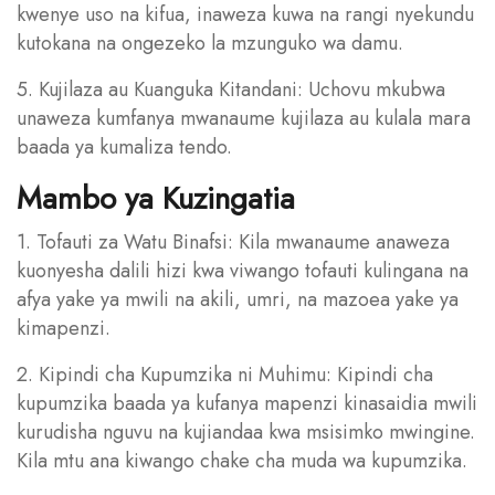
kwenye uso na kifua, inaweza kuwa na rangi nyekundu
kutokana na ongezeko la mzunguko wa damu.
5. Kujilaza au Kuanguka Kitandani: Uchovu mkubwa
unaweza kumfanya mwanaume kujilaza au kulala mara
baada ya kumaliza tendo.
Mambo ya Kuzingatia
1. Tofauti za Watu Binafsi: Kila mwanaume anaweza
kuonyesha dalili hizi kwa viwango tofauti kulingana na
afya yake ya mwili na akili, umri, na mazoea yake ya
kimapenzi.
2. Kipindi cha Kupumzika ni Muhimu: Kipindi cha
kupumzika baada ya kufanya mapenzi kinasaidia mwili
kurudisha nguvu na kujiandaa kwa msisimko mwingine.
Kila mtu ana kiwango chake cha muda wa kupumzika.