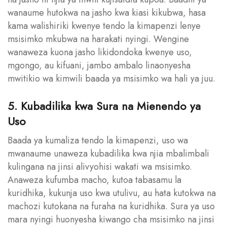
wanaume hutokwa na jasho kwa kiasi kikubwa, hasa
kama walishiriki kwenye tendo la kimapenzi lenye
msisimko mkubwa na harakati nyingi. Wengine
wanaweza kuona jasho likidondoka kwenye uso,
mgongo, au kifuani, jambo ambalo linaonyesha
mwitikio wa kimwili baada ya msisimko wa hali ya juu.
5. Kubadilika kwa Sura na Mienendo ya
Uso
Baada ya kumaliza tendo la kimapenzi, uso wa
mwanaume unaweza kubadilika kwa njia mbalimbali
kulingana na jinsi alivyohisi wakati wa msisimko.
Anaweza kufumba macho, kutoa tabasamu la
kuridhika, kukunja uso kwa utulivu, au hata kutokwa na
machozi kutokana na furaha na kuridhika. Sura ya uso
mara nyingi huonyesha kiwango cha msisimko na jinsi