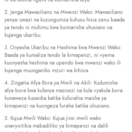
2. Jenga Mawasiliano na Mwenzi Wako: Mawasiliano
yenye uwazi na kuzungumza kuhusu hisia zenu baada
ya tendo ni muhimu kwa kuimarisha uhusiano na
kujenga ukaribu.
3. Onyesha Ukaribu na Heshima kwa Mwenzi Wako:
Baada ya kumaliza tendo la kimapenzi, ni vyema
kuonyesha heshima na upendo kwa mwenzi wako ili
kujenga muunganiko mzuri wa kihisia.
4. Zingatia Afya Bora ya Mwili na Akili: Kudumisha
afya bora kwa kufanya mazoezi na kula vyakula bora
kunaweza kusaidia katika kufurahia maisha ya
kimapenzi na kuongeza furaha katika uhusiano.
5. Kujua Mwili Wako: Kujua jinsi mwili wako
unavyoitikia mabadiliko ya kimapenzi na dalili