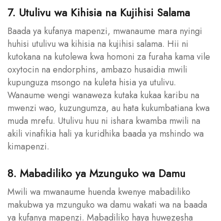
7. Utulivu wa Kihisia na Kujihisi Salama
Baada ya kufanya mapenzi, mwanaume mara nyingi
huhisi utulivu wa kihisia na kujihisi salama. Hii ni
kutokana na kutolewa kwa homoni za furaha kama vile
oxytocin na endorphins, ambazo husaidia mwili
kupunguza msongo na kuleta hisia ya utulivu.
Wanaume wengi wanaweza kutaka kukaa karibu na
mwenzi wao, kuzungumza, au hata kukumbatiana kwa
muda mrefu. Utulivu huu ni ishara kwamba mwili na
akili vinafikia hali ya kuridhika baada ya mshindo wa
kimapenzi.
8. Mabadiliko ya Mzunguko wa Damu
Mwili wa mwanaume huenda kwenye mabadiliko
makubwa ya mzunguko wa damu wakati wa na baada
ya kufanya mapenzi. Mabadiliko haya huwezesha