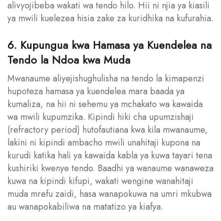
alivyojibeba wakati wa tendo hilo. Hii ni njia ya kiasili
ya mwili kuelezea hisia zake za kuridhika na kufurahia.
6. Kupungua kwa Hamasa ya Kuendelea na
Tendo la Ndoa kwa Muda
Mwanaume aliyejishughulisha na tendo la kimapenzi
hupoteza hamasa ya kuendelea mara baada ya
kumaliza, na hii ni sehemu ya mchakato wa kawaida
wa mwili kupumzika. Kipindi hiki cha upumzishaji
(refractory period) hutofautiana kwa kila mwanaume,
lakini ni kipindi ambacho mwili unahitaji kupona na
kurudi katika hali ya kawaida kabla ya kuwa tayari tena
kushiriki kwenye tendo. Baadhi ya wanaume wanaweza
kuwa na kipindi kifupi, wakati wengine wanahitaji
muda mrefu zaidi, hasa wanapokuwa na umri mkubwa
au wanapokabiliwa na matatizo ya kiafya.