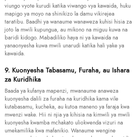
viungo vyote kurudi katika viwango vya kawaida, huku
mapigo ya moyo na shinikizo la damu vikirejea
taratibu. Baadhi ya wanaume wanaweza kuhisi hisia za
joto la mwili kupungua, au mikono na miguu kuwa na
baridi kidogo. Mabadiliko haya ni ya kawaida na
yanaonyesha kuwa mwili unarudi katika hali yake ya
kawaida.
9. Kuonyesha Tabasamu, Furaha, au Ishara
za Kuridhika
Baada ya kufanya mapenzi, mwanaume anaweza
kuonyesha dalili za furaha na kuridhika kama vile
kutabasamu, kucheka, au kutoa maneno ya faraja kwa
mwenzi wake. Hii ni njia ya kihisia na kimwili ya mwili
kuonyesha kwamba mchakato uliokwenda vizuri na
umekamilika kwa mafanikio. Wanaume wengine