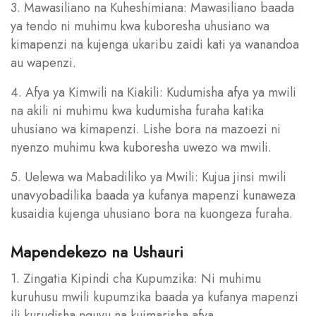
3. Mawasiliano na Kuheshimiana: Mawasiliano baada
ya tendo ni muhimu kwa kuboresha uhusiano wa
kimapenzi na kujenga ukaribu zaidi kati ya wanandoa
au wapenzi.
4. Afya ya Kimwili na Kiakili: Kudumisha afya ya mwili
na akili ni muhimu kwa kudumisha furaha katika
uhusiano wa kimapenzi. Lishe bora na mazoezi ni
nyenzo muhimu kwa kuboresha uwezo wa mwili.
5. Uelewa wa Mabadiliko ya Mwili: Kujua jinsi mwili
unavyobadilika baada ya kufanya mapenzi kunaweza
kusaidia kujenga uhusiano bora na kuongeza furaha.
Mapendekezo na Ushauri
1. Zingatia Kipindi cha Kupumzika: Ni muhimu
kuruhusu mwili kupumzika baada ya kufanya mapenzi
ili kurudisha nguvu na kuimarisha afya.