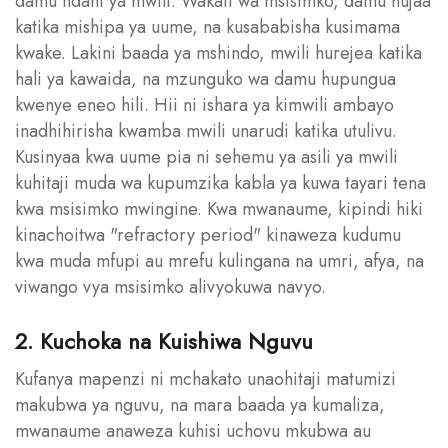
damu ndani ya mwili. Wakati wa msisimko, damu hujaa
katika mishipa ya uume, na kusababisha kusimama
kwake. Lakini baada ya mshindo, mwili hurejea katika
hali ya kawaida, na mzunguko wa damu hupungua
kwenye eneo hili. Hii ni ishara ya kimwili ambayo
inadhihirisha kwamba mwili unarudi katika utulivu.
Kusinyaa kwa uume pia ni sehemu ya asili ya mwili
kuhitaji muda wa kupumzika kabla ya kuwa tayari tena
kwa msisimko mwingine. Kwa mwanaume, kipindi hiki
kinachoitwa "refractory period" kinaweza kudumu
kwa muda mfupi au mrefu kulingana na umri, afya, na
viwango vya msisimko alivyokuwa navyo.
2. Kuchoka na Kuishiwa Nguvu
Kufanya mapenzi ni mchakato unaohitaji matumizi
makubwa ya nguvu, na mara baada ya kumaliza,
mwanaume anaweza kuhisi uchovu mkubwa au