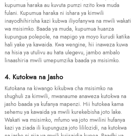
kupumua haraka au kuvuta pumzi nzito kwa muda
fulani. Kupumua haraka ni ishara ya kimwili
inayodhihirisha kazi kubwa iliyofanywa na mwili wakati
wa msisimko. Baada ya muda, kupumua huanza
kupungua polepole, na mapigo ya moyo kurudi katika
hali yake ya kawaida. Kwa wengine, hii inaweza kuwa
na hisia ya utulivu au hata ulegevu, jambo ambalo
linaashiria mwili umepumzika baada ya msisimko.
4. Kutokwa na Jasho
Kutokana na kiwango kikubwa cha msisimko na
shughuli za kimwili, mwanaume anaweza kutokwa na
jasho baada ya kufanya mapenzi. Hii hutokea kama
sehemu ya kawaida ya mwili kurekebisha joto lake.
Wakati wa msisimko, mfumo wa joto mwilini hufanya
kazi ya ziada ili kupunguza joto lililozidi, na kutokwa
na jasho ni njia ya mwili kujisaidia kupoa. Baadhi ya