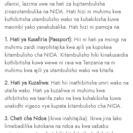
ufanisi, lazima uwe na hati za kujitambulisha
zinazotambulika na NIDA. Hati hizi ni muhimu kwa
kuthibitisha utambulisho wako na kuhakikisha kuwa
maombi yako yanakubalika. Hati hizi ni pamoja na:
1. Hati ya Kusafiria (Passport):
Hii ni hati ya msingi na
muhimu zaidi inayohitajika kwa ajili ya kupokea
kitambulisho cha NIDA. Kitambulisho hiki kinakusaidia
kuthibitisha kuwa wewe ni raia wa Tanzania na ni
muhimu kwa ajili ya utambulisho wako wa kitaifa.
2. Hati ya Kuzaliwa:
Hati hii inathibitisha umri wako na
utaifa wako. Hati ya kuzaliwa ni muhimu kwa
uthibitisho wa taarifa zako na kwa kuhakikisha kuwa
unakidhi vigezo vya kupata kitambulisho cha NIDA.
3. Cheti cha Ndoa
(ikiwa inahitajika): Ikiwa jina lako
limebadilika kutokana na ndoa au kwa sababu