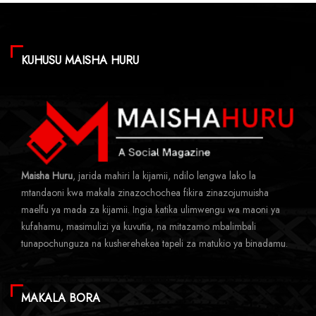
KUHUSU MAISHA HURU
Maisha Huru
, jarida mahiri la kijamii, ndilo lengwa lako la
mtandaoni kwa makala zinazochochea fikira zinazojumuisha
maelfu ya mada za kijamii. Ingia katika ulimwengu wa maoni ya
kufahamu, masimulizi ya kuvutia, na mitazamo mbalimbali
tunapochunguza na kusherehekea tapeli za matukio ya binadamu.
MAKALA BORA