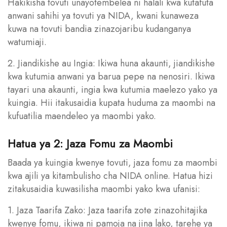
Hakikisha tovuti unayotembelea ni halali kwa kutafuta
anwani sahihi ya tovuti ya NIDA, kwani kunaweza
kuwa na tovuti bandia zinazojaribu kudanganya
watumiaji.
2. Jiandikishe au Ingia: Ikiwa huna akaunti, jiandikishe
kwa kutumia anwani ya barua pepe na nenosiri. Ikiwa
tayari una akaunti, ingia kwa kutumia maelezo yako ya
kuingia. Hii itakusaidia kupata huduma za maombi na
kufuatilia maendeleo ya maombi yako.
Hatua ya 2: Jaza Fomu za Maombi
Baada ya kuingia kwenye tovuti, jaza fomu za maombi
kwa ajili ya kitambulisho cha NIDA online. Hatua hizi
zitakusaidia kuwasilisha maombi yako kwa ufanisi:
1. Jaza Taarifa Zako: Jaza taarifa zote zinazohitajika
kwenye fomu, ikiwa ni pamoja na jina lako, tarehe ya