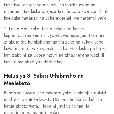
kuzaliwa, anuani ya makazi, na taarifa nyingine
muhimu. Hakikisha unajaza taarifa zote kwa usahihi ili
kuepuka matatizo na ucheleweshaji wa maombi yako.
2. Pakia Hati Zako: Pakia nakala za hati za
kujitambulisha kama ilivyoelezwa hapo juu. Hati hizi
zitakusaidia kuthibitisha taarifa zako na kuhakikisha
kuwa maombi yako yanakubalika. Hakikisha picha za
hati zako ni za ubora mzuri na zinaonekana wazi ili
kuzuia matatizo ya uthibitishaji.
Hatua ya 3: Subiri Uthibitisho na
Maelekezo
Baada ya kuwasilisha maombi yako, utahitaji kusubiri
uthibitisho kutoka kwa NIDA na maelekezo kuhusu
hatua zinazofuata. Hapa ni jinsi ya kufuatilia
maendeleo ya maombi yako: