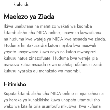
kiufundi.
Maelezo ya Ziada
Ikiwa unakutana na matatizo wakati wa kuomba
kitambulisho cha NIDA online, unaweza kuwasiliana
na huduma kwa wateja ya NIDA kwa msaada wa ziada.
Huduma hii itakusaidia kutoa majibu kwa maswali
yoyote unayoweza kuwa nayo na kutoa mwongozi
kuhusu hatua zinazofuata. Huduma kwa wateja pia
inaweza kutoa msaada ikiwa unahitaji ufafanuzi zaidi
kuhusu nyaraka au mchakato wa maombi.
Hitimisho
Kupata kitambulisho cha NIDA online ni njia rahisi na
ya haraka ya kuhakikisha kuwa unapata utambulisho
wako wa kitaifa bila usumbufu mkubwa. Kwa kufuata