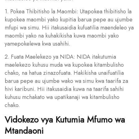
1. Pokea Thibitisho la Maombi: Utapokea thibitisho la
kupokea maombi yako kupitia barua pepe au ujumbe
mfupi wa simu. Hii itakusaidia kufuatilia maendeleo ya
maombi yako na kuhakikisha kuwa maombi yako
yamepokelewa kwa usahihi.
2. Fuata Maelekezo ya NIDA: NIDA itakutumia
maelekezo kuhusu muda wa kupokea kitambulisho
chako, na hatua zinazofuata. Hakikisha unaifuatilia
barua pepe au ujumbe wako wa simu kwa taarifa za
hivi karibuni. Hii itakusaidia kuwa na taarifa sahihi
kuhusu mchakato wa upatikanaji wa kitambulisho
chako.
Vidokezo vya Kutumia Mfumo wa
Mtandaoni