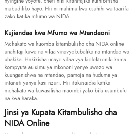
nyingine yoyote, cheti hiki kitahitajika kuthibitisha
mabadiliko hayo. Hii ni muhimu kwa usahihi wa taarifa
zako katika mfumo wa NIDA.
Kujiandaa kwa Mfumo wa Mtandaoni
Mchakato wa kuomba kitambulisho cha NIDA online
unahitaji kuwa na vifaa vinavyokubalika na mtandao wa
uhakika. Hakikisha unayo vifaa vya kielektroniki kama
kompyuta au simu ya mkononi yenye uwezo wa
kuunganishwa na mtandao, pamoja na huduma ya
intaneti yenye kasi nzuri. Hii itakusaidia katika
mchakato wa kuwasilisha maombi yako bila usumbufu
na kwa haraka.
Jinsi ya Kupata Kitambulisho cha
NIDA Online