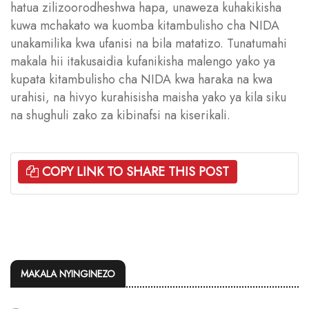
hatua zilizoorodheshwa hapa, unaweza kuhakikisha
kuwa mchakato wa kuomba kitambulisho cha NIDA
unakamilika kwa ufanisi na bila matatizo. Tunatumahi
makala hii itakusaidia kufanikisha malengo yako ya
kupata kitambulisho cha NIDA kwa haraka na kwa
urahisi, na hivyo kurahisisha maisha yako ya kila siku
na shughuli zako za kibinafsi na kiserikali.
COPY LINK TO SHARE THIS POST
MAKALA NYINGINEZO