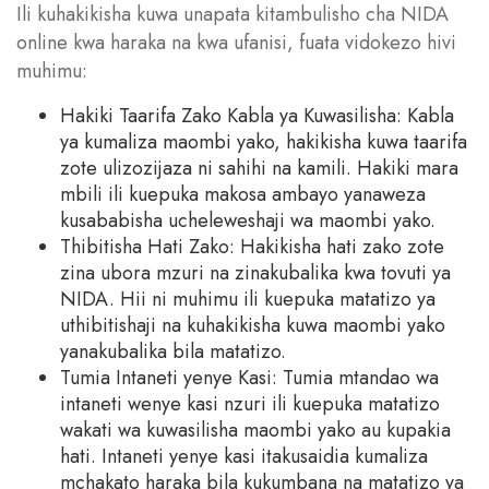
Ili kuhakikisha kuwa unapata kitambulisho cha NIDA
online kwa haraka na kwa ufanisi, fuata vidokezo hivi
muhimu:
Hakiki Taarifa Zako Kabla ya Kuwasilisha: Kabla
ya kumaliza maombi yako, hakikisha kuwa taarifa
zote ulizozijaza ni sahihi na kamili. Hakiki mara
mbili ili kuepuka makosa ambayo yanaweza
kusababisha ucheleweshaji wa maombi yako.
Thibitisha Hati Zako: Hakikisha hati zako zote
zina ubora mzuri na zinakubalika kwa tovuti ya
NIDA. Hii ni muhimu ili kuepuka matatizo ya
uthibitishaji na kuhakikisha kuwa maombi yako
yanakubalika bila matatizo.
Tumia Intaneti yenye Kasi: Tumia mtandao wa
intaneti wenye kasi nzuri ili kuepuka matatizo
wakati wa kuwasilisha maombi yako au kupakia
hati. Intaneti yenye kasi itakusaidia kumaliza
mchakato haraka bila kukumbana na matatizo ya