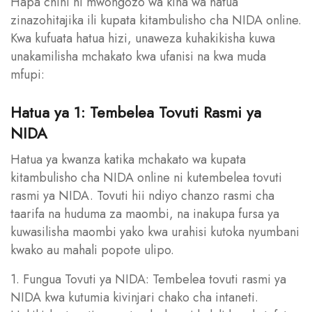
Hapa chini ni mwongozo wa kina wa hatua
zinazohitajika ili kupata kitambulisho cha NIDA online.
Kwa kufuata hatua hizi, unaweza kuhakikisha kuwa
unakamilisha mchakato kwa ufanisi na kwa muda
mfupi:
Hatua ya 1: Tembelea Tovuti Rasmi ya
NIDA
Hatua ya kwanza katika mchakato wa kupata
kitambulisho cha NIDA online ni kutembelea tovuti
rasmi ya NIDA. Tovuti hii ndiyo chanzo rasmi cha
taarifa na huduma za maombi, na inakupa fursa ya
kuwasilisha maombi yako kwa urahisi kutoka nyumbani
kwako au mahali popote ulipo.
1. Fungua Tovuti ya NIDA: Tembelea tovuti rasmi ya
NIDA kwa kutumia kivinjari chako cha intaneti.